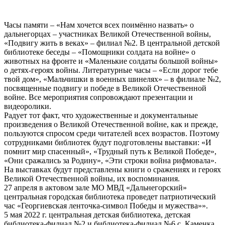
Часы памяти – «Нам хочется всех поимённо назвать» о
дальнегорцах – участниках Великой Отечественной войны,
«Подвигу жить в веках» – филиал №2. В центральной детской
библиотеке беседы – «Помощники солдата на войне» о
животных на фронте и «Маленькие солдаты большой войны»
о детях-героях войны. Литературные часы – «Если дорог тебе
твой дом», «Мальчишки в военных шинелях» – в филиале №2,
посвященные подвигу и победе в Великой Отечественной
войне. Все мероприятия сопровождают презентации и
видеоролики.
Радует тот факт, что художественные и документальные
произведения о Великой Отечественной войне, как и прежде,
пользуются спросом среди читателей всех возрастов. Поэтому
сотрудниками библиотек будут подготовлены выставки: «И
помнит мир спасенный», «Трудный путь к Великой Победе»,
«Они сражались за Родину», «Эти строки война рифмовала».
На выставках будут представлены книги о сражениях и героях
Великой Отечественной войны, их воспоминания.
27 апреля в актовом зале МО МВД «Дальнегорский»
центральная городская библиотека проведет патриотический
час «Георгиевская ленточка-символ Победы и мужества»».
5 мая 2022 г. центральная детская библиотека, детская
библиотека-филиал №2 и библиотека-филиал №6 с. Каменка