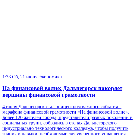
1:33 Сб, 21 июня
Экономика
На финансовой волне: Дальнегорск покоряет
вершины финансовой грамотности
4 июня Дальнегорск стал эпицентром важного события –
марафона финансовой грамотности «На финансовой волне».
Более 120 жителей города, представители разных поколений и
социальных групп, собрались в стенах Дальнегорского
индустриально-технологического колледжа, чтобы получить
знания и навыки, необходимые для уверенного управления