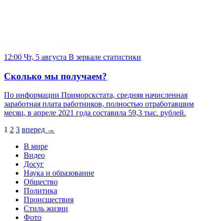
12:00 Чт, 5 августа
В зеркале статистики
Сколько мы получаем?
По информации Приморскстата, средняя начисленная
заработная плата работников, полностью отработавшим
месяц, в апреле 2021 года составила 59,3 тыс. рублей.
1
2
3
вперед →
В мире
Видео
Досуг
Наука и образование
Общество
Политика
Происшествия
Стиль жизни
Фото