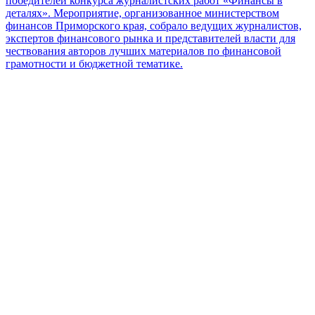
победителей конкурса журналистских работ «Финансы в
деталях». Мероприятие, организованное министерством
финансов Приморского края, собрало ведущих журналистов,
экспертов финансового рынка и представителей власти для
чествования авторов лучших материалов по финансовой
грамотности и бюджетной тематике.