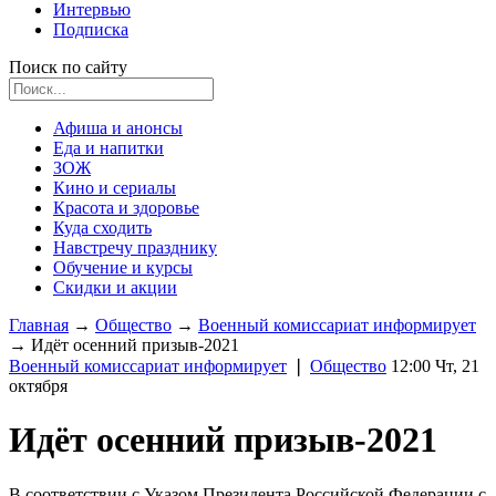
Интервью
Подписка
Поиск по сайту
Афиша и анонсы
Еда и напитки
ЗОЖ
Кино и сериалы
Красота и здоровье
Куда сходить
Навстречу празднику
Обучение и курсы
Скидки и акции
Главная
→
Общество
→
Военный комиссариат информирует
→
Идёт осенний призыв-2021
Военный комиссариат информирует
❘
Общество
12:00 Чт, 21
октября
Идёт осенний призыв-2021
В соответствии с Указом Президента Российской Федерации с