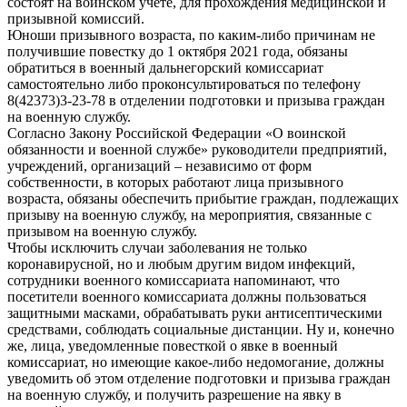
состоят на воинском учете, для прохождения медицинской и
призывной комиссий.
Юноши призывного возраста, по каким-либо причинам не
получившие повестку до 1 октября 2021 года, обязаны
обратиться в военный дальнегорский комиссариат
самостоятельно либо проконсультироваться по телефону
8(42373)3-23-78 в отделении подготовки и призыва граждан
на военную службу.
Согласно Закону Российской Федерации «О воинской
обязанности и военной службе» руководители предприятий,
учреждений, организаций – независимо от форм
собственности, в которых работают лица призывного
возраста, обязаны обеспечить прибытие граждан, подлежащих
призыву на военную службу, на мероприятия, связанные с
призывом на военную службу.
Чтобы исключить случаи заболевания не только
коронавирусной, но и любым другим видом инфекций,
сотрудники военного комиссариата напоминают, что
посетители военного комиссариата должны пользоваться
защитными масками, обрабатывать руки антисептическими
средствами, соблюдать социальные дистанции. Ну и, конечно
же, лица, уведомленные повесткой о явке в военный
комиссариат, но имеющие какое-либо недомогание, должны
уведомить об этом отделение подготовки и призыва граждан
на военную службу, и получить разрешение на явку в