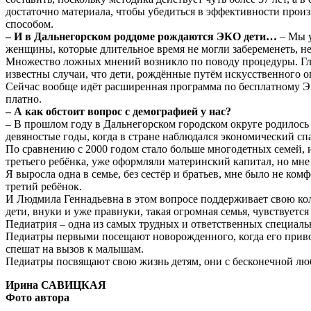
достаточно материала, чтобы убедиться в эффективности произ
способом.
– И в Дальнегорском роддоме рождаются ЭКО дети…
– Мы у
женщины, которые длительное время не могли забеременеть, н
Множество ложных мнений возникло по поводу процедуры. Глав
известны случаи, что дети, рождённые путём искусственного о
Сейчас вообще идёт расширенная программа по бесплатному ЭК
платно.
– А как обстоит вопрос с демографией у нас?
– В прошлом году в Дальнегорском городском округе родилось 
девяностые годы, когда в стране наблюдался экономический сп
По сравнению с 2000 годом стало больше многодетных семей, и
третьего ребёнка, уже оформляли материнский капитал, но мне 
Я выросла одна в семье, без сестёр и братьев, мне было не ком
третий ребёнок.
И Людмила Геннадьевна в этом вопросе поддерживает свою кол
дети, внуки и уже правнуки, такая огромная семья, чувствуетс
Педиатрия – одна из самых трудных и ответственных специаль
Педиатры первыми посещают новорожденного, когда его привоз
спешат на вызов к малышам.
Педиатры посвящают свою жизнь детям, они с бесконечной люб
Ирина САВИЦКАЯ
Фото автора