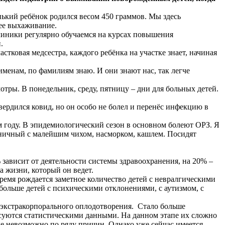
нький ребёнок родился весом 450 граммов. Мы здесь
шее выхаживание.
линики регулярно обучаемся на курсах повышения
.
тковая медсестра, каждого ребёнка на участке знает, начиная
именам, по фамилиям знаю. И они знают нас, так легче
отры. В понедельник, среду, пятницу – дни для больных детей.
вердился ковид, но он особо не болел и перенёс инфекцию в
ом году. В эпидемиологический сезон в основном болеют ОРЗ. Я
ьничный с малейшим чихом, насморком, кашлем. Посидят
 зависит от деятельности системы здравоохранения, на 20% –
а жизни, который он ведет.
ремя рождается заметное количество детей с невралгическими
 больше детей с психическими отклонениями, с аутизмом, с
 экстракорпорального оплодотворения. Стало больше
суются статистическими данными. На данном этапе их сложно
ные невозможно по ряду причин. Однако уже сейчас имеется