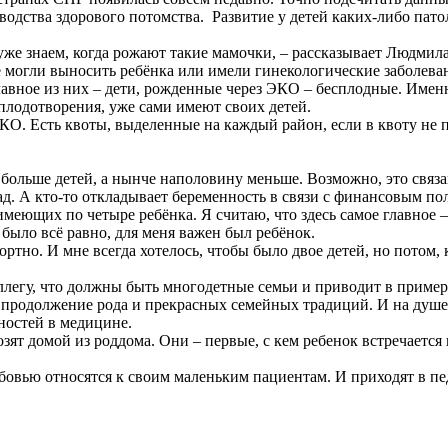
водства здорового потомства. Развитие у детей каких-либо пато
же знаем, когда рожают такие мамочки, – рассказывает Людмила
е могли выносить ребёнка или имели гинекологические заболева
ное из них – дети, рожденные через ЭКО – бесплодные. Именно
плодотворения, уже сами имеют своих детей.
О. Есть квоты, выделенные на каждый район, если в квоту не 
больше детей, а нынче наполовину меньше. Возможно, это связа
ад. А кто-то откладывает беременность в связи с финансовым по
меющих по четыре ребёнка. Я считаю, что здесь самое главное –
было всё равно, для меня важен был ребёнок.
фортно. И мне всегда хотелось, чтобы было двое детей, но потом
легу, что должны быть многодетные семьи и приводит в пример
я продолжение рода и прекрасных семейных традиций. И на душе в
ностей в медицине.
ят домой из роддома. Они – первые, с кем ребенок встречается
овью относятся к своим маленьким пациентам. И приходят в пе