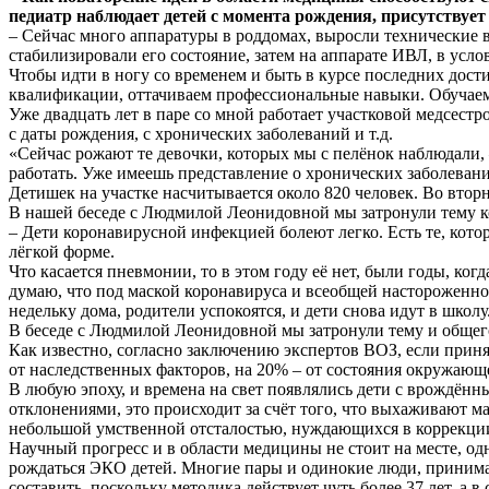
педиатр наблюдает детей с момента рождения, присутствует
– Сейчас много аппаратуры в роддомах, выросли технические 
стабилизировали его состояние, затем на аппарате ИВЛ, в ус
Чтобы идти в ногу со временем и быть в курсе последних дос
квалификации, оттачиваем профессиональные навыки. Обучаемся
Уже двадцать лет в паре со мной работает участковой медсестр
с даты рождения, с хронических заболеваний и т.д.
«Сейчас рожают те девочки, которых мы с пелёнок наблюдали, –
работать. Уже имеешь представление о хронических заболеван
Детишек на участке насчитывается около 820 человек. Во вторн
В нашей беседе с Людмилой Леонидовной мы затронули тему 
– Дети коронавирусной инфекцией болеют легко. Есть те, кото
лёгкой форме.
Что касается пневмонии, то в этом году её нет, были годы, к
думаю, что под маской коронавируса и всеобщей настороженно
недельку дома, родители успокоятся, и дети снова идут в школу
В беседе с Людмилой Леонидовной мы затронули тему и общег
Как известно, согласно заключению экспертов ВОЗ, если принят
от наследственных факторов, на 20% – от состояния окружающей
В любую эпоху, и времена на свет появлялись дети с врождённ
отклонениями, это происходит за счёт того, что выхаживают м
небольшой умственной отсталостью, нуждающихся в коррекци
Научный прогресс и в области медицины не стоит на месте, о
рождаться ЭКО детей. Многие пары и одинокие люди, принима
составить, поскольку методика действует чуть более 37 лет, а