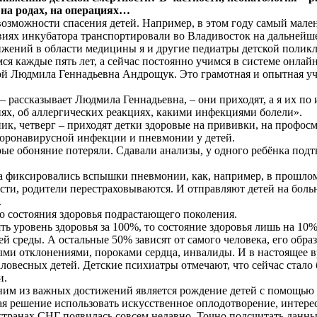
 на родах, на операциях…
возможности спасения детей. Например, в этом году самый мале
ловиях инкубатора транспортировали во Владивосток на дальней
тижений в области медицины я и другие педиатры детской полик
 каждые пять лет, а сейчас постоянно учимся в системе онлайн
ой Людмила Геннадьевна Андрощук. Это грамотная и опытная учас
 рассказывает Людмила Геннадьевна, – они приходят, а я их по 
иях, об аллергических реакциях, какими инфекциями болели».
ик, четверг – приходят детки здоровые на прививки, на профосм
коронавирусной инфекции и пневмонии у детей.
рые обоняние потеряли. Сдавали анализы, у одного ребёнка подт
огда фиксировались вспышки пневмонии, как, например, в прошл
сти, родители перестраховываются. И отправляют детей на бол
.
о состояния здоровья подрастающего поколения.
ь уровень здоровья за 100%, то состояние здоровья лишь на 10%
 среды. А остальные 50% зависят от самого человека, его образ
ыми отклонениями, пороками сердца, инвалиды. И в настоящее в
аловесных детей. Детские психиатры отмечают, что сейчас стало
и.
дним из важных достижений является рождение детей с помощью
я решение использовать искусственное оплодотворение, интере
 в странах СНГ появилась совсем недавно. Точно подсчитать дан