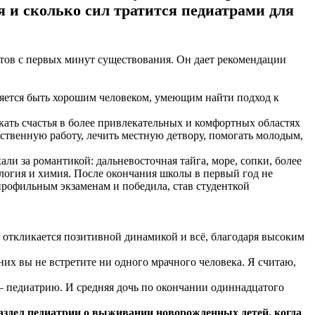
я и сколько сил тратится педиатрами для
нтов с первых минут существования. Он дает рекомендации
яется быть хорошим человеком, умеющим найти подход к
кать счастья в более привлекательных и комфортных областях
тственную работу, лечить местную детвору, помогать молодым,
ли за романтикой: дальневосточная тайга, море, сопки, более
логия и химия. После окончания школы в первый год не
 профильным экзаменам и победила, став студенткой
м откликается позитивной динамикой и всё, благодаря высоким
 них вы не встретите ни одного мрачного человека. Я считаю,
 – педиатрию. И средняя дочь по окончании одиннадцатого
раздел педиатрии о выживании новорожденных детей, когда