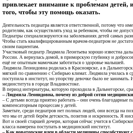
привлекает внимание к проблемам детей, и
того, чтобы эту помощь оказать.
Деятельность педиатра является ответственной, потому что им
родителям, как осуществлять уход за ребенком, чтобы не допу
Педиатры специализируются на заболеваниях детей самых разн
Чтобы стать квалифицированным врачом-педиатром не достато
своим пациентам.
Участковый педиатр Людмила Леонтьева хорошо известна дальн
России. А вернулась домой, в приморскую глубинку и добросов
ещё не опытным мамочкам заботиться о здоровье малышей.
Людмила Леонидовна родилась в Красноярске, а в Дальнегорск п
мягкий по сравнению с Сибирью климат. Людмила училась в ср
поступила в институт, но упорству девочке было не занимать. 
мединститута в городе Владивостоке.
В период интернатуры, которую проходила в Дальнегорске, ср
– Людмила Леонидовна, почему из доброй сотни медицински
– С детьми всегда приятно работать – они очень благодарные 
компенсаторным процессам у детей.
Заметьте, среди педиатров нет полных людей, они всегда на по
что мы от детей берём детскость, позитив и искренность. Я нис
Вот и своей старшей дочери, которая сейчас учится в Сибирск
класса намерена поступать в медицинский институт.
– Как новаторские идеи в области медицины способствуют 