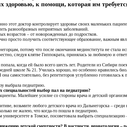
х здоровью, к помощи, которая им требуетс
енно этот доктор контролирует здоровье своих маленьких пацие
стить разнообразных неприятных заболеваний.
ых возрастов – от новорожденных до подростков.
чно просто получить соответствующее образование, важным явл
егорцам, потому что после окончания мединститута не стала ис
естно, следуя клятве Гиппократа, принялась за любимую и отве
опала, когда ей было всего шесть лет. Родители из Сибири поеха
едней школе № 21. Училась хорошо, но особенно нравились био
И она самостоятельно, без репетиторов углубленно готовилась к
азу выбрала педиатрию.
х специальностей выбор пал на педиатрию?
пациенты. Малейшее усилие со стороны врача и детский организ
зитиве, возьмите любого детского врача из Дальнегорска – среди
колько не жалею, что когда-то пошла в педиатрию.
ом университете в Томске, посоветовала выбрать специализацию
снижению детской смертности?
В частности, неонатология – 