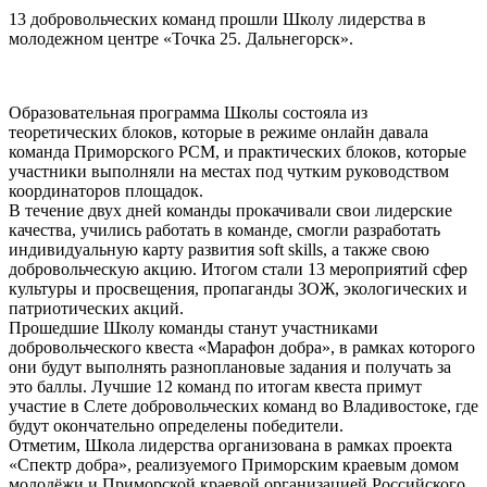
13 добровольческих команд прошли Школу лидерства в
молодежном центре «Точка 25. Дальнегорск».
Образовательная программа Школы состояла из
теоретических блоков, которые в режиме онлайн давала
команда Приморского РСМ, и практических блоков, которые
участники выполняли на местах под чутким руководством
координаторов площадок.
В течение двух дней команды прокачивали свои лидерские
качества, учились работать в команде, смогли разработать
индивидуальную карту развития soft skills, а также свою
добровольческую акцию. Итогом стали 13 мероприятий сфер
культуры и просвещения, пропаганды ЗОЖ, экологических и
патриотических акций.
Прошедшие Школу команды станут участниками
добровольческого квеста «Марафон добра», в рамках которого
они будут выполнять разноплановые задания и получать за
это баллы. Лучшие 12 команд по итогам квеста примут
участие в Слете добровольческих команд во Владивостоке, где
будут окончательно определены победители.
Отметим, Школа лидерства организована в рамках проекта
«Спектр добра», реализуемого Приморским краевым домом
молодёжи и Приморской краевой организацией Российского