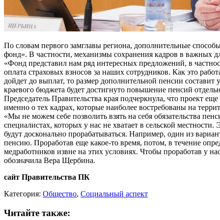
По словам первого замглавы региона, дополнительные способ
фонд». В частности, механизмы сохранения кадров в важных дл
«Фонд представил нам ряд интересных предложений, в частно
оплата страховых взносов за наших сотрудников. Как это работ
дойдет до выплат, то размер дополнительной пенсии составит 
краевого бюджета будет достигнуто повышение пенсий отдельн
Председатель Правительства края подчеркнула, что проект еще 
именно о тех кадрах, которые наиболее востребованы на терри
«Мы не можем себе позволить взять на себя обязательства пен
специалистах, которых у нас не хватает в сельской местности.
будут досконально прорабатываться. Например, один из вариант
пенсию. Проработав еще какое-то время, потом, в течение опр
медработников извне на этих условиях. Чтобы проработав у на
обозначила Вера Щербина.
сайт Правительства ПК
Категория:
Общество
,
Социальный аспект
Читайте также: