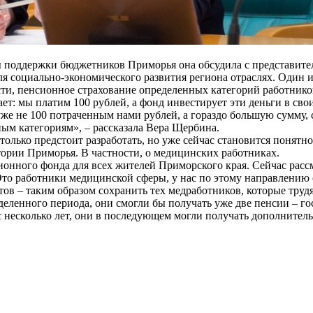
ы поддержки бюджетников Приморья она обсудила с представите
я социально-экономического развития региона отраслях. Один и
сти, пенсионное страхование определенных категорий работник
ает: мы платим 100 рублей, а фонд инвестирует эти деньги в сво
уже не 100 потраченным нами рублей, а гораздо большую сумму, 
ым категориям», – рассказала Вера Щербина.
только предстоит разработать, но уже сейчас становится понятно
тории Приморья. В частности, о медицинских работниках.
сионного фонда для всех жителей Приморского края. Сейчас расс
 Это работники медицинской сферы, у нас по этому направлению 
ов – таким образом сохранить тех медработников, которые трудя
еделенного периода, они смогли бы получать уже две пенсии – г
с несколько лет, они в последующем могли получать дополнитель