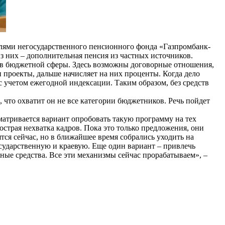
лями негосударственного пенсионного фонда «Газпромбанк-
з них – дополнительная пенсия из частных источников.
ов бюджетной сферы. Здесь возможны договорные отношения,
и проекты, дальше начисляет на них проценты. Когда дело
с учетом ежегодной индексации. Таким образом, без средств
, что охватит он не все категории бюджетников. Речь пойдет
матривается вариант опробовать такую программу на тех
острая нехватка кадров. Пока это только предложения, они
тся сейчас, но в ближайшее время собрались уходить на
осударственную и краевую. Еще один вариант – привлечь
ные средства. Все эти механизмы сейчас прорабатываем», –