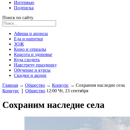
Интервью
Подписка
Поиск по сайту
Афиша и анонсы
Еда и напитки
ЗОЖ
Кино и сериалы
Красота и здоровье
Куда сходить
Навстречу празднику
Обучение и курсы
Скидки и акции
Главная
→
Общество
→
Конкурс
→
Сохраним наследие села
Конкурс
❘
Общество
12:00 Чт, 23 сентября
Сохраним наследие села