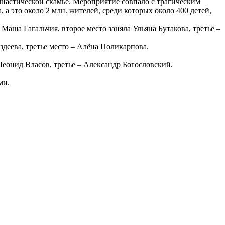
мнастической скамье. Мероприятие совпало с трагическим
а это около 2 млн. жителей, среди которых около 400 детей,
аша Гагальчия, второе место заняла Ульяна Бутакова, третье –
здеева, третье место – Алёна Поликарпова.
Леонид Власов, третье – Александр Богословский.
ми.