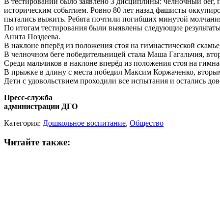
В тестировании было заявлено 3 дисциплины: челночный бег, п
историческим событием. Ровно 80 лет назад фашисты оккупиров
пытались выжить. Ребята почтили погибших минутой молчани
По итогам тестирования были выявлены следующие результаты: 
Анита Поздеева.
В наклоне вперёд из положения стоя на гимнастической скамье
В челночном беге победительницей стала Маша Гагальчия, втор
Среди мальчиков в наклоне вперёд из положения стоя на гимна
В прыжке в длину с места победил Максим Коржаченко, вторым
Дети с удовольствием проходили все испытания и остались до
Пресс-служба
администрации ДГО
Категория:
Дошкольное воспитание
,
Общество
Читайте также: