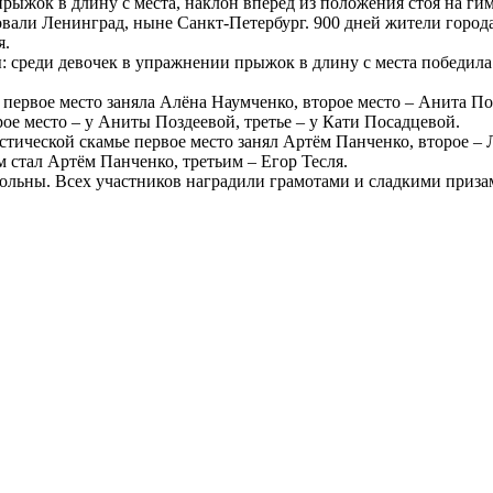
рыжок в длину с места, наклон вперёд из положения стоя на ги
али Ленинград, ныне Санкт-Петербург. 900 дней жители города, 
я.
среди девочек в упражнении прыжок в длину с места победила М
 первое место заняла Алёна Наумченко, второе место – Анита По
ое место – у Аниты Поздеевой, третье – у Кати Посадцевой.
стической скамье первое место занял Артём Панченко, второе – 
 стал Артём Панченко, третьим – Егор Тесля.
вольны. Всех участников наградили грамотами и сладкими приза