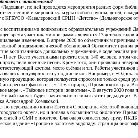
работает с читателями?
а «Ладошки», по ней проводятся мероприятия разных форм библи
отечественной и мировой культуры особой группы: детей, наход
т с КГБУСО «Кавалеровский СРЦН «Детство» (Дальнегорское отд
 с воспитанниками дошкольных образовательных учреждений Дал
оящее время участниками программы являются 13 детских садов 
оциальные изменения. В апреле 2020 по объективным причинам 
сложной эпидемиологической обстановкой Оргкомитет принял ре
астие воспитанников дошкольных учреждений, в ходе реализаци
 11 лет. Всего участниками проекта стали 140 человек, в том чи
 прозу, пели военные песни. Кроме того, они проявляли неверо
оответствующий костюм, место съёмки и т.п. Работы участнико
льзовались популярностью у подписчиков. Например, в «Одноклас
ную продукцию, которая пользуется спросом не только среди рук
10 интересных фактов о …». Тема: природа Приморского края. В
кое море», «Таёжные истории: животные». В августе 2020 года 
Новый выпуск будет значительно отличаться от предыдущих. В п
ека Александрой Хомяковой.
ект по переизданию книги Евгения Сюсюркина «Золотой водопад
родского округа, но и попала в большинство библиотек Приморс
к статей в СМИ о писателе. Благодаря совместному труду ПКДБ 
дческое издание «Тропою к золотому водопаду: страницы биогр