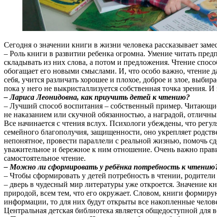
Сегодня о значении книги в жизни человека рассказывает зам
– Роль книги в развитии ребенка огромна. Умение читать пред
складывать из них слова, а потом и предложения. Чтение спос
обогащает его новыми смыслами. И, что особо важно, чтение 
себя, учится различать хорошее и плохое, доброе и злое, выби
пока у него не выкристаллизуется собственная точка зрения. И
– Лариса Леонидовна, как приучить детей к чтению?
– Лучший способ воспитания – собственный пример. Читающие 
не наказанием или скучной обязанностью, а наградой, отлич
Все начинается с чтения вслух. Психологи убеждены, что регу
семейного благополучия, защищенности, оно укрепляет родств
непонятное, провести параллели с реальной жизнью, помочь сд
уважительное и бережное к ним отношение. Очень важно правил
самостоятельное чтение.
– Можно ли сформировать у ребёнка потребность к чтению
– Чтобы сформировать у детей потребность в чтении, родители
– дверь в чудесный мир литературы уже откроется. Значение кни
природой, всем тем, что его окружает. Словом, книги формиру
информации, то для них будут открыты все накопленные челов
Центральная детская библиотека является общедоступной для вс