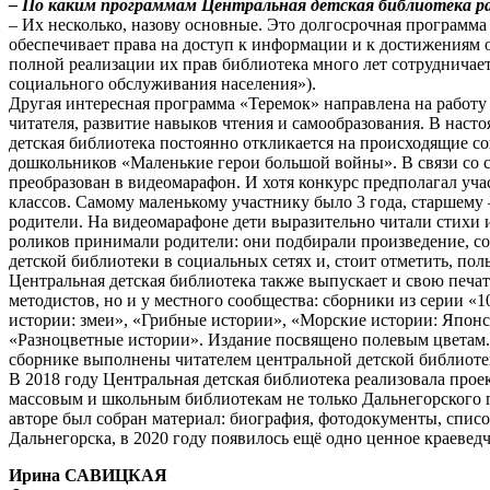
– По каким программам Центральная детская библиотека 
– Их несколько, назову основные. Это долгосрочная программ
обеспечивает права на доступ к информации и к достижениям 
полной реализации их прав библиотека много лет сотрудничае
социального обслуживания населения»).
Другая интересная программа «Теремок» направлена на работу
читателя, развитие навыков чтения и самообразования. В наст
детская библиотека постоянно откликается на происходящие с
дошкольников «Маленькие герои большой войны». В связи со 
преобразован в видеомарафон. И хотя конкурс предполагал уч
классов. Самому маленькому участнику было 3 года, старшему –
родители. На видеомарафоне дети выразительно читали стихи и
роликов принимали родители: они подбирали произведение, с
детской библиотеки в социальных сетях и, стоит отметить, по
Центральная детская библиотека также выпускает и свою печат
методистов, но и у местного сообщества: сборники из серии «
истории: змеи», «Грибные истории», «Морские истории: Японс
«Разноцветные истории». Издание посвящено полевым цветам. 
сборнике выполнены читателем центральной детской библиот
В 2018 году Центральная детская библиотека реализовала про
массовым и школьным библиотекам не только Дальнегорского го
авторе был собран материал: биография, фотодокументы, списо
Дальнегорска, в 2020 году появилось ещё одно ценное краеве
Ирина САВИЦКАЯ