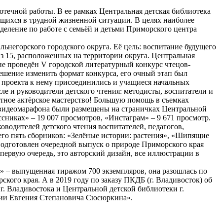
отечной работы. В ее рамках Центральная детская библиотека
ящихся в трудной жизненной ситуации. В целях наиболее
еление по работе с семьёй и детьми Приморского центра
ьнегорского городского округа. Её цель: воспитание будущего
из 15, расположенных на территории округа. Центральная
не проведён V городской литературный конкурс чтецов-
шение изменить формат конкурса, его очный этап был
и проекта к нему присоединились и учащиеся начальных
сле и руководители детского чтения: методисты, воспитатели и
ятное актёрское мастерство! Большую помощь в съемках
в видеомарафона были размещены на страничках Центральной
сниках» – 19 007 просмотров, «Инстаграм» – 9 671 просмотр.
оводителей детского чтения воспитателей, педагогов,
сего пять сборников: «Зелёные истории: растения», «Шипящие
подготовлен очередной выпуск о природе Приморского края
ервую очередь, это авторский дизайн, все иллюстрации в
» – выпущенная тиражом 700 экземпляров, она разошлась по
кого края. А в 2019 году по заказу ПКДБ (г. Владивосток) об
г. Владивостока и Центральной детской библиотеки г.
афии Евгения Степановича Сюсюркина».