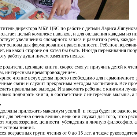
еститель директора МБУ ЦБС по работе с детьми Лариса Ляпунова
полагает целый комплекс навыков, и для овладения каждым из ни
обствует увеличению словарного запаса и развитию речи, каждое
дает основы для формирования нравственности. Ребенок пережив
рает, на какой стороне он хотел бы быть. Иногда переживания по
 эту работу души ничем заменить нельзя.
родители, ценящие книги, скорее смогут приучить детей к чтен
ным, интересным времяпровождением.
лярное чтение вслух детям просто необходимо для гармоничного 
енные связи и служит прекрасным методом воспитания. Все про
елать правильные выводы. И знакомить ребенка с книгами лучше
ьно подбирать книги, в соответствии с интересами малыша, а п
?
 должны приложить максимум усилий, и тогда будет не важно, к
г для ребенка очень велико, ведь они служат для того, чтоб рас
ют мировоззрение, ценности, убеждения и личную философию, а 
ечеством знания.
ех возрастных групп чтения от 0 до 15 лет, а также руководител