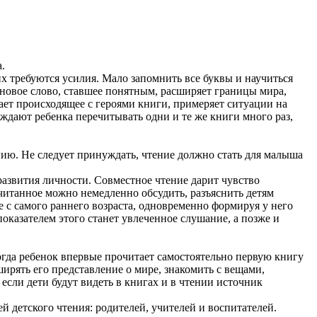
.
х требуются усилия. Мало запомнить все буквы и научиться
 новое слово, ставшее понятным, расширяет границы мира,
ает происходящее с героями книги, примеряет ситуации на
буждают ребенка перечитывать одни и те же книги много раз,
ию. Не следует принуждать, чтение должно стать для малыша
развития личности. Совместное чтение дарит чувство
читанное можно немедленно обсудить, разъяснить детям
 с самого раннего возраста, одновременно формируя у него
оказателем этого станет увлеченное слушание, а позже и
огда ребенок впервые прочитает самостоятельно первую книгу
ширять его представление о мире, знакомить с вещами,
если дети будут видеть в книгах и в чтении источник
ей детского чтения: родителей, учителей и воспитателей.