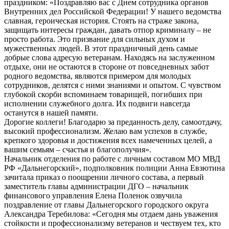
праздником: «Поздравляю вас с Днем сотрудника органов
Внутренних дел Российской Федерации! У нашего ведомства
славная, героическая история. Стоять на страже закона,
защищать интересы граждан, давать отпор криминалу – не
просто работа. Это призвание для сильных духом и
мужественных людей. В этот праздничный день самые
добрые слова адресую ветеранам. Находясь на заслуженном
отдыхе, они не остаются в стороне от повседневных забот
родного ведомства, являются примером для молодых
сотрудников, делятся с ними знаниями и опытом. С чувством
глубокой скорби вспоминаем товарищей, погибших при
исполнении служебного долга. Их подвиги навсегда
останутся в нашей памяти.
Дорогие коллеги! Благодарю за преданность делу, самоотдачу,
высокий профессионализм. Желаю вам успехов в службе,
крепкого здоровья и достижения всех намеченных целей, а
вашим семьям – счастья и благополучия».
Начальник отделения по работе с личным составом МО МВД
РФ «Дальнегорский», подполковник полиции Анна Евзютина
зачитала приказ о поощрении личного состава, а первый
заместитель главы администрации ДГО – начальник
финансового управления Елена Поленок озвучила
поздравление от главы Дальнегорского городского округа
Александра Теребилова: «Сегодня мы отдаем дань уважения
стойкости и профессионализму ветеранов и чествуем тех, кто