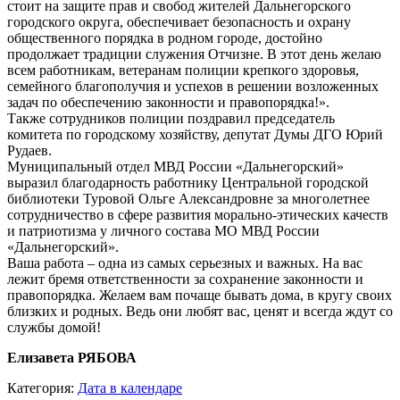
стоит на защите прав и свобод жителей Дальнегорского
городского округа, обеспечивает безопасность и охрану
общественного порядка в родном городе, достойно
продолжает традиции служения Отчизне. В этот день желаю
всем работникам, ветеранам полиции крепкого здоровья,
семейного благополучия и успехов в решении возложенных
задач по обеспечению законности и правопорядка!».
Также сотрудников полиции поздравил председатель
комитета по городскому хозяйству, депутат Думы ДГО Юрий
Рудаев.
Муниципальный отдел МВД России «Дальнегорский»
выразил благодарность работнику Центральной городской
библиотеки Туровой Ольге Александровне за многолетнее
сотрудничество в сфере развития морально-этических качеств
и патриотизма у личного состава МО МВД России
«Дальнегорский».
Ваша работа – одна из самых серьезных и важных. На вас
лежит бремя ответственности за сохранение законности и
правопорядка. Желаем вам почаще бывать дома, в кругу своих
близких и родных. Ведь они любят вас, ценят и всегда ждут со
службы домой!
Елизавета РЯБОВА
Категория:
Дата в календаре