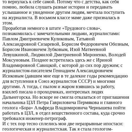
то вернулась к себе самой. Потому что с детства, как себя
помню, любила слушать разные истории и передавать
услышанное и увиденное другим людям, мечтала поступить
на журналиста. В восьмом классе маме даже призналась в
этом.
Проработав немного в штате «Трудового слова»,
познакомилась с замечательными людьми, журналистами:
Павлом Дмитриевичем Куликовым, Татьяной
Александровной Сизаревой, Борисом Федоровичем Обозным,
Борисом Ивановичем Зубковым, Изой Матвеевной
Левушкиной, Людмилой Дмитриевной Мироненко, Володей
Моксуновым. Позднее встретилась здесь же с Ириной
Владимировной Савицкой, с которой до сих пор дружим; с
журналистом-писателем Геннадием Александровичем
Исиковым (давшим мне еще в те далекие годы рекомендацию
для вступления в Союз журналистов СССР) и многими
другими. А тогда, с пылом и жаром взявшись за работу,
взахлеб писала о проходчиках, интересных людях
Дальнегорска. Но вскоре не смогла отказаться от приглашения
начальника ЦЗЛ Петра Гавриловича Пермякова и главного
геолога «Бора» Альфреда Владимировича Чернышева пойти
работать в ЦЗЛ, в отдел вещественного состава, куда срочно
требовался инженер-петрограф.
И с тех пор тесно сплелись мои две неразрывные ипостаси:
геологическая и журналистская. Так я стала геологом-