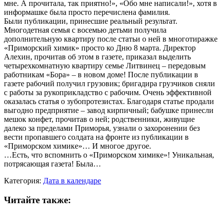
мне. А прочитала, так приятно!», «Обо мне написали!», хотя в
информашке была просто перечислена фамилия.
Были публикации, принесшие реальный результат.
Многодетная семья с восемью детьми получила
дополнительную квартиру после статьи о ней в многотиражке
«Приморский химик» просто ко Дню 8 марта. Директор
Алехин, прочитав об этом в газете, приказал выделить
четырехкомнатную квартиру семье Литвинец – передовым
работникам «Бора» – в новом доме! После публикации в
газете рабочий получил грузовик; бригадира грузчиков сняли
с работы за рукоприкладство с рабочим. Очень эффективной
оказалась статья о зубопротезистах. Благодаря статье продали
выгодно предприятие – завод кирпичный; бабушке принесли
мешок конфет, прочитав о ней; родственники, живущие
далеко за пределами Приморья, узнали о захоронении без
вести пропавшего солдата на фронте из публикации в
«Приморском химике»… И многое другое.
…Есть, что вспомнить о «Приморском химике»! Уникальная,
потрясающая газета! Была…
Категория:
Дата в календаре
Читайте также: