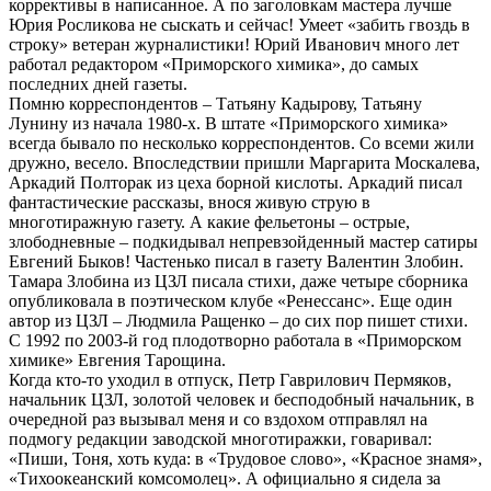
коррективы в написанное. А по заголовкам мастера лучше
Юрия Росликова не сыскать и сейчас! Умеет «забить гвоздь в
строку» ветеран журналистики! Юрий Иванович много лет
работал редактором «Приморского химика», до самых
последних дней газеты.
Помню корреспондентов – Татьяну Кадырову, Татьяну
Лунину из начала 1980-х. В штате «Приморского химика»
всегда бывало по несколько корреспондентов. Со всеми жили
дружно, весело. Впоследствии пришли Маргарита Москалева,
Аркадий Полторак из цеха борной кислоты. Аркадий писал
фантастические рассказы, внося живую струю в
многотиражную газету. А какие фельетоны – острые,
злободневные – подкидывал непревзойденный мастер сатиры
Евгений Быков! Частенько писал в газету Валентин Злобин.
Тамара Злобина из ЦЗЛ писала стихи, даже четыре сборника
опубликовала в поэтическом клубе «Ренессанс». Еще один
автор из ЦЗЛ – Людмила Ращенко – до сих пор пишет стихи.
С 1992 по 2003-й год плодотворно работала в «Приморском
химике» Евгения Тарощина.
Когда кто-то уходил в отпуск, Петр Гаврилович Пермяков,
начальник ЦЗЛ, золотой человек и бесподобный начальник, в
очередной раз вызывал меня и со вздохом отправлял на
подмогу редакции заводской многотиражки, говаривал:
«Пиши, Тоня, хоть куда: в «Трудовое слово», «Красное знамя»,
«Тихоокеанский комсомолец». А официально я сидела за