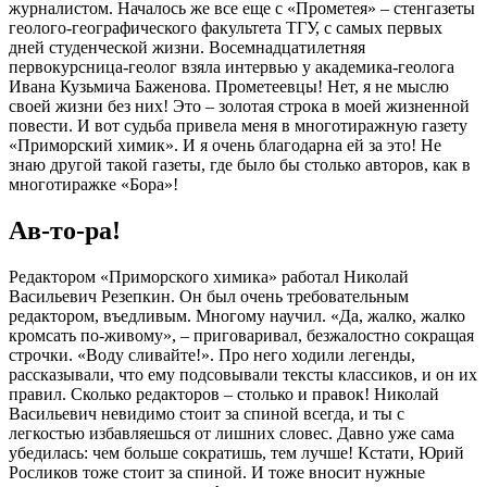
журналистом. Началось же все еще с «Прометея» – стенгазеты
геолого-географического факультета ТГУ, с самых первых
дней студенческой жизни. Восемнадцатилетняя
первокурсница-геолог взяла интервью у академика-геолога
Ивана Кузьмича Баженова. Прометеевцы! Нет, я не мыслю
своей жизни без них! Это – золотая строка в моей жизненной
повести. И вот судьба привела меня в многотиражную газету
«Приморский химик». И я очень благодарна ей за это! Не
знаю другой такой газеты, где было бы столько авторов, как в
многотиражке «Бора»!
Ав-то-ра!
Редактором «Приморского химика» работал Николай
Васильевич Резепкин. Он был очень требовательным
редактором, въедливым. Многому научил. «Да, жалко, жалко
кромсать по-живому», – приговаривал, безжалостно сокращая
строчки. «Воду сливайте!». Про него ходили легенды,
рассказывали, что ему подсовывали тексты классиков, и он их
правил. Сколько редакторов – столько и правок! Николай
Васильевич невидимо стоит за спиной всегда, и ты с
легкостью избавляешься от лишних словес. Давно уже сама
убедилась: чем больше сократишь, тем лучше! Кстати, Юрий
Росликов тоже стоит за спиной. И тоже вносит нужные