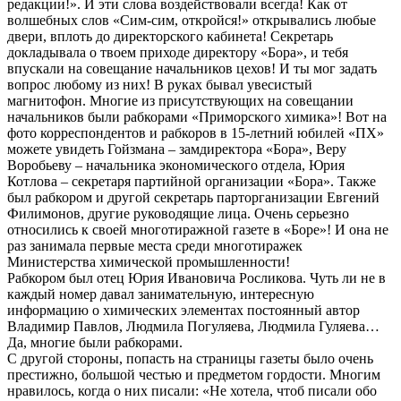
редакции!». И эти слова воздействовали всегда! Как от
волшебных слов «Сим-сим, откройся!» открывались любые
двери, вплоть до директорского кабинета! Секретарь
докладывала о твоем приходе директору «Бора», и тебя
впускали на совещание начальников цехов! И ты мог задать
вопрос любому из них! В руках бывал увесистый
магнитофон. Многие из присутствующих на совещании
начальников были рабкорами «Приморского химика»! Вот на
фото корреспондентов и рабкоров в 15-летний юбилей «ПХ»
можете увидеть Гойзмана – замдиректора «Бора», Веру
Воробьеву – начальника экономического отдела, Юрия
Котлова – секретаря партийной организации «Бора». Также
был рабкором и другой секретарь парторганизации Евгений
Филимонов, другие руководящие лица. Очень серьезно
относились к своей многотиражной газете в «Боре»! И она не
раз занимала первые места среди многотиражек
Министерства химической промышленности!
Рабкором был отец Юрия Ивановича Росликова. Чуть ли не в
каждый номер давал занимательную, интересную
информацию о химических элементах постоянный автор
Владимир Павлов, Людмила Погуляева, Людмила Гуляева…
Да, многие были рабкорами.
С другой стороны, попасть на страницы газеты было очень
престижно, большой честью и предметом гордости. Многим
нравилось, когда о них писали: «Не хотела, чтоб писали обо