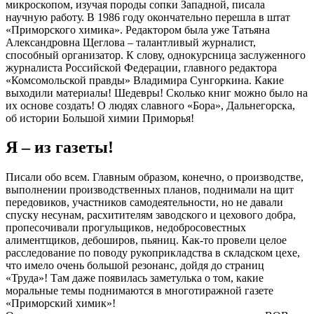
микроскопом, изучая породы сопки Западной, писала
научную работу. В 1986 году окончательно перешла в штат
«Приморского химика». Редактором была уже Татьяна
Александровна Щеглова – талантливый журналист,
способный организатор. К слову, однокурсница заслуженного
журналиста Российской Федерации, главного редактора
«Комсомольской правды» Владимира Сунгоркина. Какие
выходили материалы! Шедевры! Сколько книг можно было на
их основе создать! О людях славного «Бора», Дальнегорска,
об истории Большой химии Приморья!
Я – из газеты!
Писали обо всем. Главным образом, конечно, о производстве,
выполнении производственных планов, поднимали на щит
передовиков, участников самодеятельности, но не давали
спуску несунам, расхитителям заводского и цехового добра,
пропесочивали прогульщиков, недобросовестных
алиментщиков, дебоширов, пьяниц. Как-то провели целое
расследование по поводу рукоприкладства в складском цехе,
что имело очень большой резонанс, дойдя до страниц
«Труда»! Там даже появилась заметулька о том, какие
моральные темы поднимаются в многотиражной газете
«Приморский химик»!