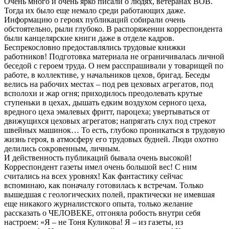
Очень много и очень ярко писали о людях, ветеранах ВОВ.
Тогда их было еще немало среди работающих даже.
Информацию о героях публикаций собирали очень
обстоятельно, рыли глубоко. В распоряжении корреспондента
были канцелярские книги даже в отделе кадров.
Беспрекословно предоставлялись трудовые книжки
работников! Подготовка материала не ограничивалась личной
беседой с героем труда. О нем расспрашивали у товарищей по
работе, в коллективе, у начальников цехов, бригад. Беседы
велись на рабочих местах – под рев цеховых агрегатов, под
всполохи и жар огня; приходилось преодолевать крутые
ступеньки в цехах, дышать едким воздухом серного цеха,
вредного цеха эмалевых фритт, пароцеха; увертываться от
движущихся цеховых агрегатов; напрягать слух под стрекот
швейных машинок… То есть, глубоко проникаться в трудовую
жизнь героя, в атмосферу его трудовых будней. Люди охотно
делились сокровенным, личным.
И действенность публикаций бывала очень высокой!
Корреспондент газеты имел очень большой вес! С ним
считались на всех уровнях! Как фантастику сейчас
вспоминаю, как поначалу готовилась к встречам. Только
вышедшая с геологических полей, практически не имевшая
еще никакого журналистского опыта, только желание
рассказать о ЧЕЛОВЕКЕ, отгоняла робость внутри себя
настроем: «Я – не Тоня Куликова! Я – из газеты, из