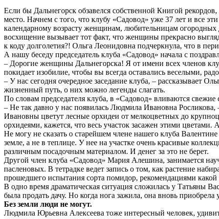
Если бы Дальнегорск обзавелся собственной Книгой рекордов,
место. Начнем с того, что клубу «Садовод» уже 37 лет и все э
календарному возрасту женщинам, любительницам огородных дел,
восхищение вызывает тот факт, что женщины прекрасно выгляд
к коду долголетия?! Ольга Леонидовна подчеркнула, что в пери
А нашу беседу председатель клуба «Садовод» начала с поздрав
– Дорогие женщины Дальнегорска! Я от имени всех членов клу
покидает изобилие, чтобы вы всегда оставались веселыми, р
– У нас сегодня очередное заседание клуба, – рассказывает О
жизненный путь, о них можно легенды слагать.
По словам председателя клуба, в «Садовод» вливаются свежие
– Не так давно у нас появилась Людмила Ивановна Росликова, 
Ивановны цветут лесные орхидеи от мелкоцветных до крупноцв
орхидеями, кажется, что весь участок засажен этими цветами. 
Не могу не сказать о старейшем члене нашего клуба Валентине
земле, а не в теплице. У нее на участке очень красивые коллек
различным посадочным материалом. И денег за это не берет.
Другой член клуба «Садовод» Мария Алешина, занимается науч
пасленовых. В тетрадке ведет запись о том, как растение наби
прошедшего испытания сорта помидор, рекомендациями какой со
В одно время драматическая ситуация сложилась у Татьяны Васи
была продать дачу. Но когда нога зажила, она вновь приобрела у
Без земли люди не могут.
Людмила Юрьевна Алексеева тоже интересный человек, удивител