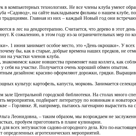
век в компьютерных технологиях. Не все члены клуба умеют обр
луба «Садовод», на сайте выкладываем фильмы о нашем клубе, п
и традициями. Главная из них – каждый Новый год они встречаю
ются в лес на дендротерапию. Считается, что дерево в этот ден
минут. К сожалению, в этом году из-за ограничительных мер по
и». 1 июня занимает особое место, это «День окрошки». У всех 
очему бы, как в старые, добрые времена наших предков, не отм
ии на участки членов клуба.
, знакомимся: какие новшества применяет наш коллега, как соблю
у себя на участке. Получается очень хороший обмен опытом.
афтным дизайном: красиво оформляют дорожки, грядки. Выращив
ных культур: картофель, капуста, морковь. Занимается селекц
ом зале Центральной городской библиотеки. На столах много сп
ь мероприятия, подбирает литературу по новинкам и новаторск
кве – Горлянке. Я, например, пытаюсь лагенарию вырастить на с
Ольга Леонидовна, – таким образом, мы возрождаем не заслужен
частках, пробуем приготовить в плане кулинарии.
для всех энтузиастов садово-огородного дела. Кто по-настоящ
ыт определенных агротехнических мероприятий.