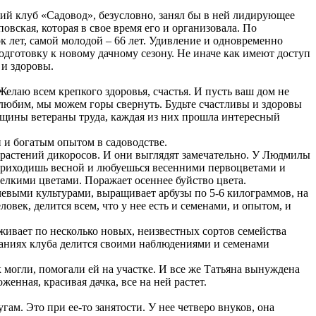
ий клуб «Садовод», безусловно, занял бы в ней лидирующее
овская, которая в свое время его и организовала. По
к лет, самой молодой – 66 лет. Удивление и одновременно
дготовку к новому дачному сезону. Не иначе как имеют доступ
 и здоровы.
лаю всем крепкого здоровья, счастья. И пусть ваш дом не
любим, мы можем горы свернуть. Будьте счастливы и здоровы
женщины ветераны труда, каждая из них прошла интересный
 и богатым опытом в садоводстве.
о растений дикоросов. И они выглядят замечательно. У Людмилы
 приходишь весной и любуешься весенними первоцветами и
мелкими цветами. Поражает осеннее буйство цвета.
чевыми культурами, выращивает арбузы по 5-6 килограммов, на
овек, делится всем, что у нее есть и семенами, и опытом, и
ивает по несколько новых, неизвестных сортов семейства
седаниях клуба делится своими наблюдениями и семенами
к могли, помогали ей на участке. И все же Татьяна вынуждена
женная, красивая дачка, все на ней растет.
м. Это при ее-то занятости. У нее четверо внуков, она