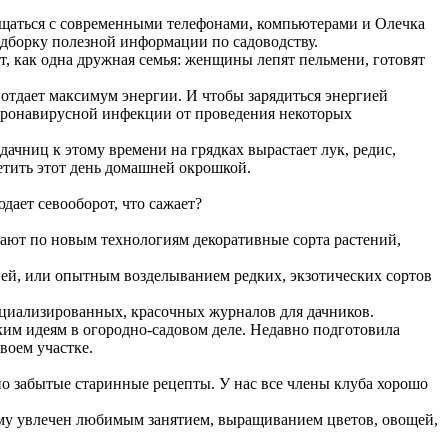
ащаться с современными телефонами, компьютерами и Олечка
одборку полезной информации по садоводству.
т, как одна дружная семья: женщины лепят пельмени, готовят
ь отдает максимум энергии. И чтобы зарядиться энергией
 коронавирусной инфекции от проведения некоторых
дачниц к этому времени на грядках вырастает лук, редис,
етить этот день домашней окрошкой.
дает севооборот, что сажает?
ают по новым технологиям декоративные сорта растений,
ией, или опытным возделыванием редких, экзотических сортов
ециализированных, красочных журналов для дачников.
им идеям в огородно-садовом деле. Недавно подготовила
воем участке.
но забытые старинные рецепты. У нас все члены клуба хорошо
ему увлечен любимым занятием, выращиванием цветов, овощей,