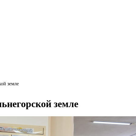
кой земле
льнегорской земле