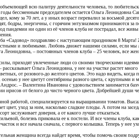
 объемлющей всю палитру деятельности человека, то любительск
ти годы бессменным председателем остается Ольга Леонидовна Сап
 кому за 70 лет, а у иных возраст перевалил за восьмой десято
ят, бодры, энергичны, с горячим энтузиазмом принимаются за по
од пандемии ни один из её членов клуба не пострадал, все живы
ления.
ба «Садовод» поздравляю с наступающим праздником 8 Марта! Же
адостными и любимыми. Любовь движет нашими силами, если мы 
льга Леонидовна, – постоянных членов клуба – 25 человек, все 
 силы, приходят увлеченные люди со своими творческими идеями
– рассказывает Ольга Леонидовна, у нее на участке растет мног
етных, от розового-до желтого цветов. Это надо видеть, когда
А осенью у нее цветут сентябрины разного цвета, с крупными и 
 Андрос. – Валентина Ивановна с удовольствием занимается бах
ции ирисов от белого до чисто черного цвета. Добрейшей души чел
ной работой, специализируется на выращивании томатов. Высаж
рает цвет, уход за ним, насколько сладкие плоды. А потом на за
рт заслуживает доверия, а от какого лучше отказаться.
льевой, болезнь приковала ее к постели. И все члены клуба, ка
часток и все начала сначала, с первого колышка. Теперь у нее ухо
ьная женщина всегда найдет время, чтобы помочь своим подруга