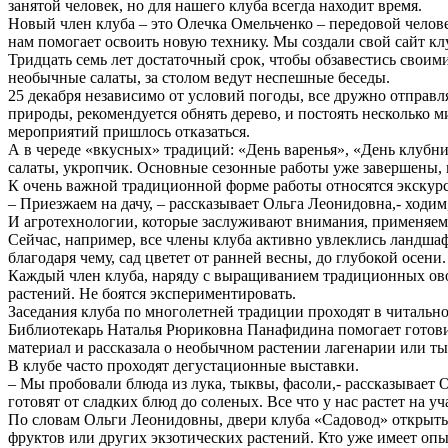
занятой человек, но для нашего клуба всегда находит время.
Новый член клуба – это Олечка Омельченко – передовой чело
нам помогает освоить новую технику. Мы создали свой сайт к
Тридцать семь лет достаточный срок, чтобы обзавестись своим
необычные салаты, за столом ведут неспешные беседы.
25 декабря независимо от условий погоды, все дружно отправля
природы, рекомендуется обнять дерево, и постоять несколько 
мероприятий пришлось отказаться.
А в череде «вкусных» традиций: «День варенья», «День клубник
салаты, укропчик. Основные сезонные работы уже завершены, п
К очень важной традиционной форме работы относятся экскурс
– Приезжаем на дачу, – рассказывает Ольга Леонидовна,- ходим
И агротехнологии, которые заслуживают внимания, применяем 
Сейчас, например, все члены клуба активно увлеклись ландш
благодаря чему, сад цветет от ранней весны, до глубокой осени.
Каждый член клуба, наряду с выращиванием традиционных овощ
растений. Не боятся экспериментировать.
Заседания клуба по многолетней традиции проходят в читальн
Библиотекарь Наталья Рюриковна Панафидина помогает готовит
материал и рассказала о необычном растении лагенарии или ты
В клубе часто проходят дегустационные выставки.
– Мы пробовали блюда из лука, тыквы, фасоли,- рассказывает 
готовят от сладких блюд до соленых. Все что у нас растет на у
По словам Ольги Леонидовны, двери клуба «Садовод» открыты 
фруктов или других экзотических растений. Кто уже имеет оп