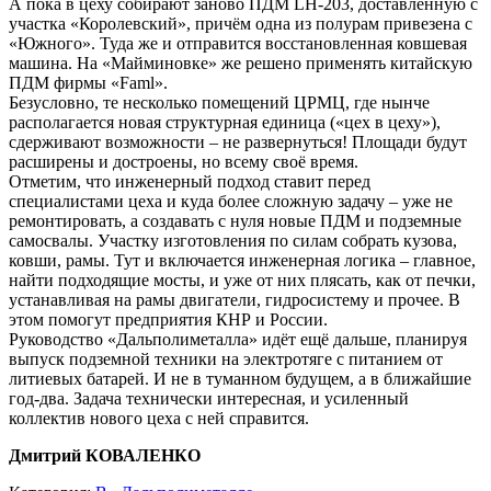
А пока в цеху собирают заново ПДМ LH-203, доставленную с
участка «Королевский», причём одна из полурам привезена с
«Южного». Туда же и отправится восстановленная ковшевая
машина. На «Майминовке» же решено применять китайскую
ПДМ фирмы «Faml».
Безусловно, те несколько помещений ЦРМЦ, где нынче
располагается новая структурная единица («цех в цеху»),
сдерживают возможности – не развернуться! Площади будут
расширены и достроены, но всему своё время.
Отметим, что инженерный подход ставит перед
специалистами цеха и куда более сложную задачу – уже не
ремонтировать, а создавать с нуля новые ПДМ и подземные
самосвалы. Участку изготовления по силам собрать кузова,
ковши, рамы. Тут и включается инженерная логика – главное,
найти подходящие мосты, и уже от них плясать, как от печки,
устанавливая на рамы двигатели, гидросистему и прочее. В
этом помогут предприятия КНР и России.
Руководство «Дальполиметалла» идёт ещё дальше, планируя
выпуск подземной техники на электротяге с питанием от
литиевых батарей. И не в туманном будущем, а в ближайшие
год-два. Задача технически интересная, и усиленный
коллектив нового цеха с ней справится.
Дмитрий КОВАЛЕНКО