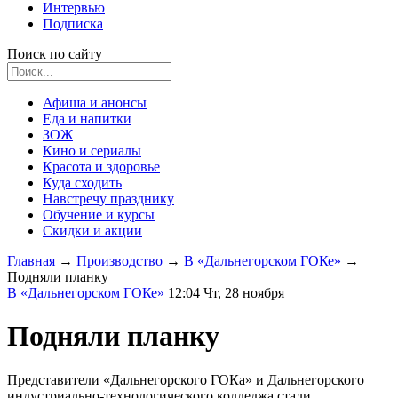
Интервью
Подписка
Поиск по сайту
Афиша и анонсы
Еда и напитки
ЗОЖ
Кино и сериалы
Красота и здоровье
Куда сходить
Навстречу празднику
Обучение и курсы
Скидки и акции
Главная
→
Производство
→
В «Дальнегорском ГОКе»
→
Подняли планку
В «Дальнегорском ГОКе»
12:04 Чт, 28 ноября
Подняли планку
Представители «Дальнегорского ГОКа» и Дальнегорского
индустриально-технологического колледжа стали