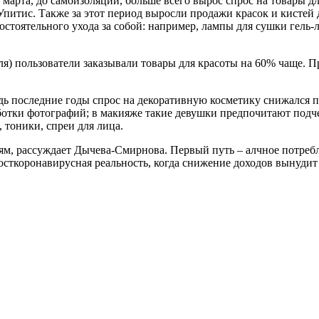
 марта, до самоизоляции, больше всего вырос спрос на товары дл
Упитис. Также за этот период выросли продажи красок и кистей 
тоятельного ухода за собой: например, лампы для сушки гель-лак
еля) пользователи заказывали товары для красоты на 60% чаще. 
дь последние годы спрос на декоративную косметику снижался п
ботки фотографий; в макияже такие девушки предпочитают подче
, тоники, спреи для лица.
м, рассуждает Дычева-Смирнова. Первый путь – алчное потребл
сткоронавирусная реальность, когда снижение доходов вынудит 