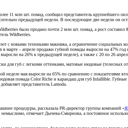
 более 11 млн шт. помад, сообщил представитель крупнейшего он
осительно предыдущей недели. В последующие две недели он ост
ldberries было продано почти 2 млн шт. помад, а рост составил
ель Wildberries.
ют с новыми техниками макияжа, а ограничение социальных конт
 в марте – апреле продажи губной помады выросли на 47% год к
выросли на 26% к предыдущей неделе), а также с 20 по 26 апрел
ски для губ с легкими оттенками, матовые нюдовые (телесных о
рой неделе мая выросли на 65% по сравнению с показателями вто
 нюдовая помада Color Riche и карандаш для губ Infaillible. Губ
, добавляет представитель Lamoda.
машние процедуры, рассказала PR-директор группы компаний «
Я
 немыслимо, отмечает Дычева-Смирнова, а постоянное использов