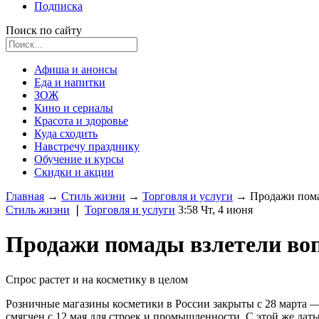
Подписка
Поиск по сайту
Афиша и анонсы
Еда и напитки
ЗОЖ
Кино и сериалы
Красота и здоровье
Куда сходить
Навстречу празднику
Обучение и курсы
Скидки и акции
Главная
→
Стиль жизни
→
Торговля и услуги
→
Продажи пома
Стиль жизни
❘
Торговля и услуги
3:58 Чт, 4 июня
Продажи помады взлетели во
Спрос растет и на косметику в целом
Розничные магазины косметики в России закрыты с 28 марта 
смягчен с 12 мая для строек и промышленности. С этой же да