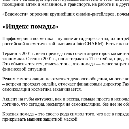
посещении аптек и магазинов, в транспорте, на работе и в дру
«Ведомости» опросили крупнейших онлайн-ритейлеров, почему 
«Индекс помады»
Парфюмерия и косметика – лучшие антидепрессанты, их потреб
российской косметической выставки InterCHARM). Есть так на
Термин в 2001 г. ввел председатель совета директоров космет
экономики. Осенью 2001 г., после терактов 11 сентября, про
Это объясняется тем, отмечает она, что помада — менее затра
финансовой ситуации.
Режим самоизоляции не отменяет делового общения, многие в
– встречи проходят онлайн, отмечает финансовый директор Fas
самоизоляции косметика заканчивается.
Акцент на губы актуален, как и всегда, помада проста в исполь
логично, что сегодня, несмотря на самоизоляцию, без нее не о
Красная помада – это своего рода символ того, что все в поряд
прикрывать макияж защитной маской.