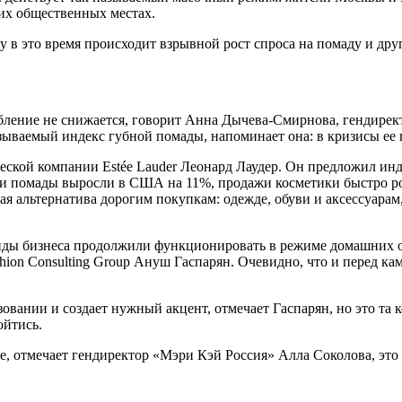
гих общественных местах.
в это время происходит взрывной рост спроса на помаду и друг
ление не снижается, говорит Анна Дычева-Смирнова, гендиректо
зываемый индекс губной помады, напоминает она: в кризисы ее 
ической компании Estée Lauder Леонард Лаудер. Он предложил и
дажи помады выросли в США на 11%, продажи косметики быстро 
тная альтернатива дорогим покупкам: одежде, обуви и аксессуар
иды бизнеса продолжили функционировать в режиме домашних оф
hion Consulting Group Ануш Гаспарян. Очевидно, что и перед кам
зовании и создает нужный акцент, отмечает Гаспарян, но это та 
бойтись.
ке, отмечает гендиректор «Мэри Кэй Россия» Алла Соколова, это 