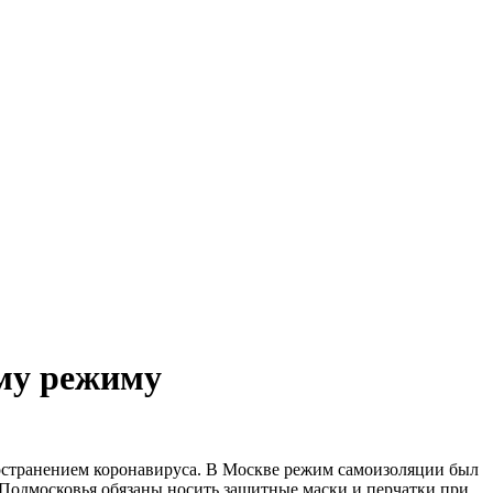
му режиму
ространением коронавируса. В Москве режим самоизоляции был
 Подмосковья обязаны носить защитные маски и перчатки при