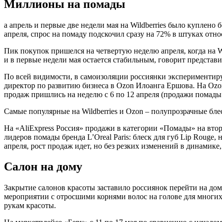
Миллионы на помады
а апрель и первые две недели мая на Wildberries было куплено
апреля, спрос на помаду подскочил сразу на 72% в штуках отн
Пик покупок пришелся на четвертую неделю апреля, когда на Wi
и в первые недели мая остается стабильным, говорит представит
По всей видимости, в самоизоляции россиянки экспериментиру
директор по развитию бизнеса в Ozon Илоанга Ершова. На Ozon
продаж пришлись на неделю с 6 по 12 апреля (продажи помады 
Самые популярные на Wildberries и Ozon – полупрозрачные бле
На «AliExpress Россия» продажи в категории «Помады» на вто
лидеров помады бренда L’Oreal Paris: блеск для губ Lip Rouge,
апреля, рост продаж идет, но без резких изменений в динамике
Салон на дому
Закрытие салонов красоты заставило россиянок перейти на до
мероприятии с отросшими корнями волос на голове для многих
рукам красоты.