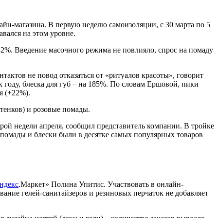
лайн-магазина. В первую неделю самоизоляции, с 30 марта по 5
авался на этом уровне.
 82%. Введение масочного режима не повлияло, спрос на помаду
актов не повод отказаться от «ритуалов красоты», говорит
 году, блеска для губ – на 185%. По словам Ершовой, пики
я (+22%).
ттенков) и розовые помады.
рой недели апреля, сообщил представитель компании. В тройке
ные помады и блески были в десятке самых популярных товаров
ндекс
.Маркет» Полина Упитис. Участвовать в онлайн-
ание гелей-санитайзеров и резиновых перчаток не добавляет