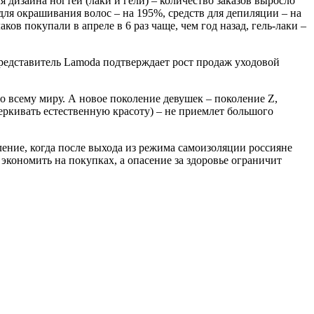
я дизайна ногтей (лаки и гели) – количество заказов выросло
для окрашивания волос – на 195%, средств для депиляции – на
ов покупали в апреле в 6 раз чаще, чем год назад, гель-лаки –
Представитель Lamoda подтверждает рост продаж уходовой
о всему миру. А новое поколение девушек – поколение Z,
ркивать естественную красоту) – не приемлет большого
ение, когда после выхода из режима самоизоляции россияне
экономить на покупках, а опасение за здоровье ограничит