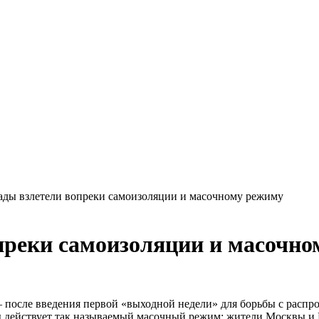
ды взлетели вопреки самоизоляции и масочному режиму
преки самоизоляции и масочно
— после введения первой «выходной недели» для борьбы с расп
ты действует так называемый масочный режим: жители Москвы и