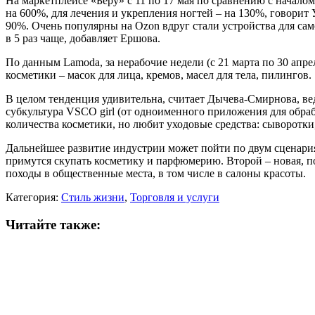
На маркетплейсе «Беру» с 11 по 17 мая по сравнению с началом
на 600%, для лечения и укрепления ногтей – на 130%, говорит 
90%. Очень популярны на Ozon вдруг стали устройства для самос
в 5 раз чаще, добавляет Ершова.
По данным Lamoda, за нерабочие недели (с 21 марта по 30 апр
косметики – масок для лица, кремов, масел для тела, пилингов.
В целом тенденция удивительна, считает Дычева-Смирнова, ве
субкультура VSCO girl (от одноименного приложения для обра
количества косметики, но любит уходовые средства: сыворотки
Дальнейшее развитие индустрии может пойти по двум сценария
примутся скупать косметику и парфюмерию. Второй – новая, по
походы в общественные места, в том числе в салоны красоты.
Категория:
Стиль жизни
,
Торговля и услуги
Читайте также: