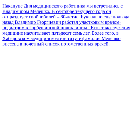
Накануне Дня медицинского работника мы встретились с
Владимиром Мелешко. В сентябре текущего года он
отпразднует свой юбилей – 80-летие. Буквально еще полгода
назад Владимир Георгиевич работал участковым врачом-
педиатром в Горбушинской поликлинике. Его стаж служения
медицине насчитывает пятьдесят семь лет. Более того, в
Хабаровском медицинском институте фамилия Мелешко
внесена в почетный список потомственных врачей.