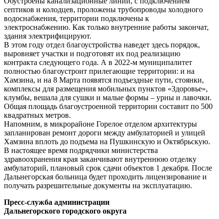
Обустроены канализационные линии, с подключением
септиков и колодцев, проложены трубопроводы холодного
водоснабжения, территории подключены к
электроснабжению. Как только внутренние работы закончат,
здания электрифицируют.
В этом году отдел благоустройства наведет здесь порядок,
выровняет участки и подготовят их под реализацию
контракта следующего года. А в 2022-м муниципалитет
полностью благоустроит прилегающие территории: и на
Хамзина, и на 8 Марта появятся подъездные пути, стоянки,
комплексы для размещения мобильных пунктов «Здоровье»,
клумбы, вешала для сушки и малые формы – урны и лавочки.
Общая площадь благоустроенной территории составит по 500
квадратных метров.
Напомним, в микрорайоне Горелое отделом архитектуры
запланирован ремонт дороги между амбулаторией и улицей
Хамзина вплоть до подъема на Пушкинскую и Октябрьскую.
В настоящее время подрядчики министерства
здравоохранения края заканчивают внутреннюю отделку
амбулаторий, плановый срок сдачи объектов 1 декабря. После
Дальнегорская больница будет проходить лицензирование и
получать разрешительные документы на эксплуатацию.
Пресс-служба администрации
Дальнегорского городского округа