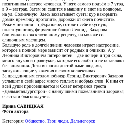
позитивном настрое человека. У него самого подъём в 7 утра,
в 9 – завтрак. Затем он садится в машину и едет на подворье,
на ул. Солнечную. Здесь захватывает суета: кур накормить,
домик-времянку протопить, дорожки от снега почистить.
Режим питания – трёхразовое, готовит себе вкусную,
полезную пищу, фирменное блюдо Леонида Захарова –
блинчики по эксклюзивному рецепту, на молоке со
сливочным маслицем.
Большую роль в долгой жизни человека играет настроение,
которое в полной мере зависит от родных и близких. А у
Леонида Викторовича пятеро детей – две дочери и три сына,
много внуков и правнуков, которые его любят и не оставляют
без внимания. Дети выросли достойными людьми,
заслуживающие уважения в своих коллективах.
За праздничным столом юбиляр Леонид Викторович Захаров
услышит в свой адрес много теплых и добрых слов. К ним от
всей души присоединяется и Совет ветеранов треста
«Дальметаллургстрой» с наилучшими пожеланиями здоровья,
счастья и благополучия.
Ирина САВИЦКАЯ
Фото автора
Категория:
Общество
,
Твои люди, Дальнегорск