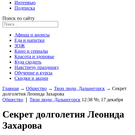
Интервью
Подписка
Поиск по сайту
Афиша и анонсы
Еда и напитки
ЗОЖ
Кино и сериалы
Красота и здоровье
Куда сходить
Навстречу празднику
Обучение и курсы
Скидки и акции
Главная
→
Общество
→
Твои люди, Дальнегорск
→
Секрет
долголетия Леонида Захарова
Общество
❘
Твои люди, Дальнегорск
12:38 Чт, 17 декабря
Секрет долголетия Леонида
Захарова