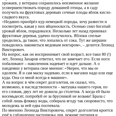
урожаев, у ветерана сохранилось неизменное желание
усовершенствовать породу домашней птицы, а в саду
получить на фруктовых деревьях сочные плоды яблок кисло-
сладкого вкуса.
«Недавно приобрёл кур немецкой породы, хочу развести и
посмотреть, какая у них яйценоскость. Осенью снял богатый
урожай яблок, порадовался. Несколько лет назад прививал
фруктовые деревья, удачно получилось. Яблоки спелые
уродились, да такие, что лопались от сока. Тут же шершни
повадились лакомиться медовым нектаром», – делится Леонид
Викторович.
На вопрос, как он воспринимает свой возраст, все-таки 80 (!)
лет, Леонид Захаров ответил, что не замечает его. Если ноги
побаливают – наколенник надевает и идет дальше. А о
пандемии у ветерана свое мнение: «Уверен, что мы ее
одолеем. Я и сам маску надеваю, если в магазин надо или еще
куда. Она со мной всегда в машине».
А на вопрос в чём секрет долголетия, он сказал, что,
возможно, в наследственности – матушка нашего героя, по
его словам, двух лет не дожила до столетия. А когда ей было
восемьдесят, попробуй ее за брусникой не возьми! Брала с
собой лишь фляжку воды, собирала ягоду так сноровисто, что
молодежь за ней едва поспевала.
По мнению Леонида Викторовича, секрет долголетия кроется
ещё в соблюдении распорядка дня, режиме питания и