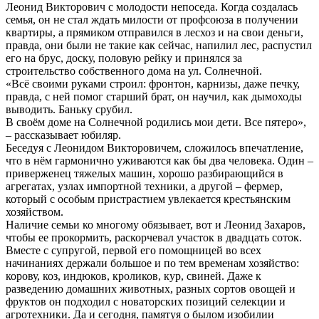
Леонид Викторович с молодости непоседа. Когда создалась
семья, он не стал ждать милости от профсоюза в получении
квартиры, а прямиком отправился в лесхоз и на свои деньги,
правда, они были не такие как сейчас, напилил лес, распустил
его на брус, доску, половую рейку и принялся за
строительство собственного дома на ул. Солнечной.
«Всё своими руками строил: фронтон, карнизы, даже печку,
правда, с ней помог старший брат, он научил, как дымоходы
выводить. Баньку срубил.
В своём доме на Солнечной родились мои дети. Все пятеро»,
– рассказывает юбиляр.
Беседуя с Леонидом Викторовичем, сложилось впечатление,
что в нём гармонично уживаются как бы два человека. Один –
приверженец тяжелых машин, хорошо разбирающийся в
агрегатах, узлах импортной техники, а другой – фермер,
который с особым пристрастием увлекается крестьянским
хозяйством.
Наличие семьи ко многому обязывает, вот и Леонид Захаров,
чтобы ее прокормить, раскорчевал участок в двадцать соток.
Вместе с супругой, первой его помощницей во всех
начинаниях держали большое и по тем временам хозяйство:
корову, коз, индюков, кроликов, кур, свиней. Даже к
разведению домашних животных, разных сортов овощей и
фруктов он подходил с новаторских позиций селекции и
агротехники. Да и сегодня, памятуя о былом изобилии