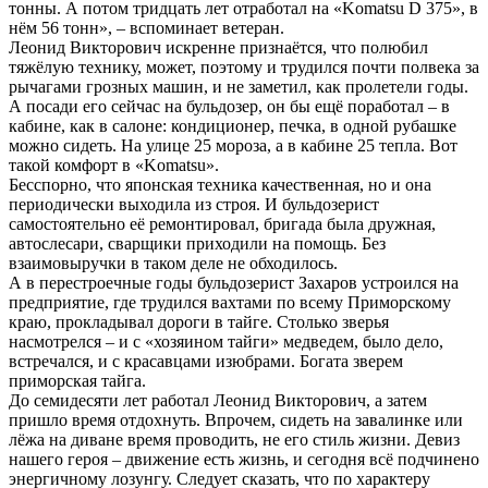
тонны. А потом тридцать лет отработал на «Komatsu D 375», в
нём 56 тонн», – вспоминает ветеран.
Леонид Викторович искренне признаётся, что полюбил
тяжёлую технику, может, поэтому и трудился почти полвека за
рычагами грозных машин, и не заметил, как пролетели годы.
А посади его сейчас на бульдозер, он бы ещё поработал – в
кабине, как в салоне: кондиционер, печка, в одной рубашке
можно сидеть. На улице 25 мороза, а в кабине 25 тепла. Вот
такой комфорт в «Komatsu».
Бесспорно, что японская техника качественная, но и она
периодически выходила из строя. И бульдозерист
самостоятельно её ремонтировал, бригада была дружная,
автослесари, сварщики приходили на помощь. Без
взаимовыручки в таком деле не обходилось.
А в перестроечные годы бульдозерист Захаров устроился на
предприятие, где трудился вахтами по всему Приморскому
краю, прокладывал дороги в тайге. Столько зверья
насмотрелся – и с «хозяином тайги» медведем, было дело,
встречался, и с красавцами изюбрами. Богата зверем
приморская тайга.
До семидесяти лет работал Леонид Викторович, а затем
пришло время отдохнуть. Впрочем, сидеть на завалинке или
лёжа на диване время проводить, не его стиль жизни. Девиз
нашего героя – движение есть жизнь, и сегодня всё подчинено
энергичному лозунгу. Следует сказать, что по характеру