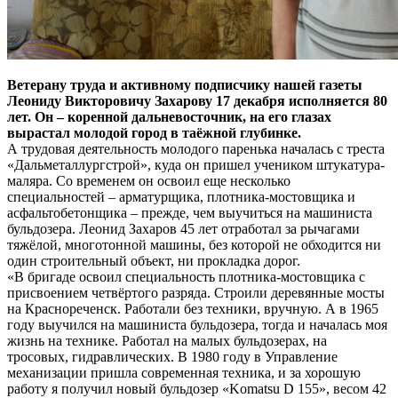
Ветерану труда и активному подписчику нашей газеты
Леониду Викторовичу Захарову 17 декабря исполняется 80
лет. Он – коренной дальневосточник, на его глазах
вырастал молодой город в таёжной глубинке.
А трудовая деятельность молодого паренька началась с треста
«Дальметаллургстрой», куда он пришел учеником штукатура-
маляра. Со временем он освоил еще несколько
специальностей – арматурщика, плотника-мостовщика и
асфальтобетонщика – прежде, чем выучиться на машиниста
бульдозера. Леонид Захаров 45 лет отработал за рычагами
тяжёлой, многотонной машины, без которой не обходится ни
один строительный объект, ни прокладка дорог.
«В бригаде освоил специальность плотника-мостовщика с
присвоением четвёртого разряда. Строили деревянные мосты
на Краснореченск. Работали без техники, вручную. А в 1965
году выучился на машиниста бульдозера, тогда и началась моя
жизнь на технике. Работал на малых бульдозерах, на
тросовых, гидравлических. В 1980 году в Управление
механизации пришла современная техника, и за хорошую
работу я получил новый бульдозер «Komatsu D 155», весом 42