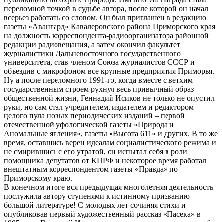
переломной точкой в судьбе автора, после которой он начал
всерьез работать со словом. Он был приглашен в редакцию
газеты «Авангард» Кавалеровского района Приморского края
на должность корреспондента-радиоорганизатора районной
редакции радиовещания, а затем окончил факультет
журналистики Дальневосточного государственного
университета, став членом Союза журналистов СССР и
объездив с микрофоном все крупные предприятия Приморья.
Ну а после переломного 1991-го, когда вместе с ветхим
государственным строем рухнул весь привычный образ
общественной жизни, Геннадий Исиков не только не опустил
руки, но сам стал учредителем, издателем и редактором
целого пула новых периодических изданий – первой
отечественной уфологической газеты «Природа и
Аномальные явления», газеты «Высота 611» и других. В то же
время, оставшись верен идеалам социалистического режима и
не смирившись с его утратой, он испытал себя в роли
помощника депутатов от КПРФ и некоторое время работал
внештатным корреспондентом газеты «Правда» по
Приморскому краю.
В конечном итоге вся предыдущая многолетняя деятельность
послужила автору ступенями к истинному призванию –
большой литературе! С молодых лет сочиняя стихи и
опубликовав первый художественный рассказ «Пасека» в