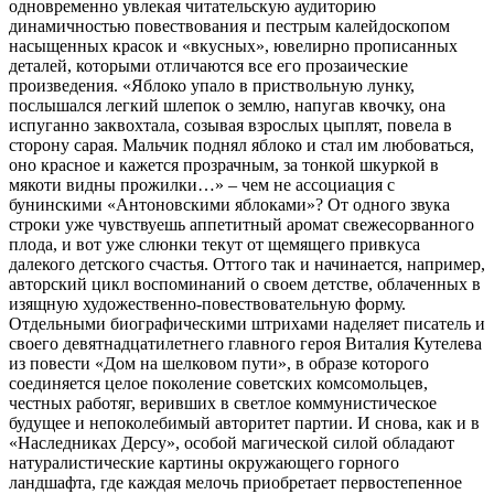
одновременно увлекая читательскую аудиторию
динамичностью повествования и пестрым калейдоскопом
насыщенных красок и «вкусных», ювелирно прописанных
деталей, которыми отличаются все его прозаические
произведения. «Яблоко упало в приствольную лунку,
послышался легкий шлепок о землю, напугав квочку, она
испуганно заквохтала, созывая взрослых цыплят, повела в
сторону сарая. Мальчик поднял яблоко и стал им любоваться,
оно красное и кажется прозрачным, за тонкой шкуркой в
мякоти видны прожилки…» – чем не ассоциация с
бунинскими «Антоновскими яблоками»? От одного звука
строки уже чувствуешь аппетитный аромат свежесорванного
плода, и вот уже слюнки текут от щемящего привкуса
далекого детского счастья. Оттого так и начинается, например,
авторский цикл воспоминаний о своем детстве, облаченных в
изящную художественно-повествовательную форму.
Отдельными биографическими штрихами наделяет писатель и
своего девятнадцатилетнего главного героя Виталия Кутелева
из повести «Дом на шелковом пути», в образе которого
соединяется целое поколение советских комсомольцев,
честных работяг, веривших в светлое коммунистическое
будущее и непоколебимый авторитет партии. И снова, как и в
«Наследниках Дерсу», особой магической силой обладают
натуралистические картины окружающего горного
ландшафта, где каждая мелочь приобретает первостепенное