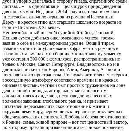
дуба и упорно двигалась в сторону гнезда, спрятанного среди
листвы…» – в одном абзаце – целый урок природоведения
для юных умов! Недаром в 2014 году издательство «Союз
писателей» включило отрывок из романа «Наследники
Дерсу» в хрестоматию для старшего школьного возраста из
серии «Писатели XXI века».
Непревзойденный певец Уссурийской тайги, Геннадий
Исиков сумел добиться ошеломляющего успеха, громко
заявив о себе на международном уровне. Общий тираж
изданных книг и опубликованных фрагментов романов в
различных альманахах и сборниках к настоящему моменту
уже составил 300 000 экземпляров, распространившись не
только в Москве, Санкт-Петербурге, Владивостоке, но и в
длинном списке стран Европы, Азии, Америки, Африки и
постсоветского пространства. Погружая читателя в мастерски
воссозданную атмосферу советского времени и в красках
описывая чистый, честный быт простых тружеников на лоне
девственной природы, автор выступает апологетом
социалистических идеалов, несправедливо снесенных
волчьими законами глобального рынка, и призывает
читателей переосмыслить свое отношение к жизни и
окружающему миру, вернувшись к первоисточнику вечных
общечеловеческих ценностей. Любовь и бережное отношение
к Родине, семье, живой природе – вот тот ценностный вектор,
по которому прозаик призывает двигаться новое поколение,