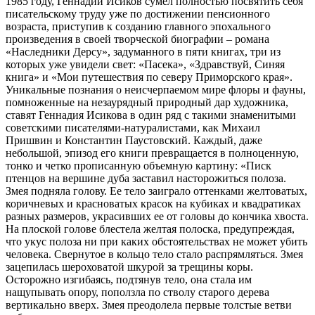
1985 году, Геннадий Исиков сумел полностью посвятить себя
писательскому труду уже по достижении пенсионного
возраста, приступив к созданию главного эпохального
произведения в своей творческой биографии – романа
«Наследники Дерсу», задуманного в пяти книгах, три из
которых уже увидели свет: «Пасека», «Здравствуй, Синяя
книга» и «Мои путешествия по северу Приморского края».
Уникальные познания о неисчерпаемом мире флоры и фауны,
помноженные на незаурядный природный дар художника,
ставят Геннадия Исикова в один ряд с такими знаменитыми
советскими писателями-натуралистами, как Михаил
Пришвин и Константин Паустовский. Каждый, даже
небольшой, эпизод его книги превращается в полноценную,
тонко и четко прописанную объемную картину: «Писк
птенцов на вершине дуба заставил насторожиться полоза.
Змея подняла голову. Ее тело заиграло оттенками желтоватых,
коричневых и красноватых красок на кубиках и квадратиках
разных размеров, украсивших ее от головы до кончика хвоста.
На плоской голове блестела желтая полоска, предупреждая,
что укус полоза ни при каких обстоятельствах не может убить
человека. Свернутое в кольцо тело стало распрямляться. Змея
зацепилась шероховатой шкурой за трещины коры.
Осторожно изгибаясь, подтянув тело, она стала им
нащупывать опору, поползла по стволу старого дерева
вертикально вверх. Змея преодолела первые толстые ветви