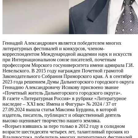
Геннадий Александрович является победителем многих
литературных фестивалей и конкурсов, членом-
корреспондентом Международной академии наук и искусств
при Интернациональном союзе писателей, почетным
профессором Морского госуниверситета имени адмирала Г.И.
Невельского. В 2015 году награжден Почетной грамотой
Законодательного Собрания Приморского края. А в сентябре
2023 года решением Думы Дальнегорского городского округа
Геннадию Александровичу Исикову присвоено звание
«Почетный житель Дальнегорского городского округа».
В газете «Литературная Россия» в рубрике «Литературное
наследие – XXI век: Имена и Фигуры» № 2024 / 37 от
27.09.2024 вышла статья Максима Бурдина, в которой
издатель, писатель, публицист и общественный деятель
высоко оценивает творчество нашего земляка.
«Всерьез взявшись за перо только в 2012 году в солидном
возрасте шестидесяти четырех лет, талантливый прозаик из
Владивостока, победитель многих литературных фестивалей