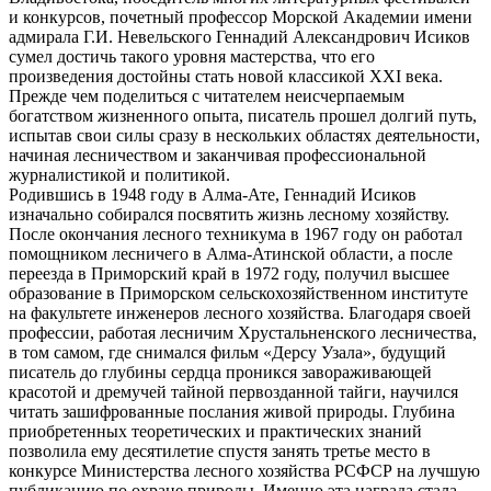
и конкурсов, почетный профессор Морской Академии имени
адмирала Г.И. Невельского Геннадий Александрович Исиков
сумел достичь такого уровня мастерства, что его
произведения достойны стать новой классикой XXI века.
Прежде чем поделиться с читателем неисчерпаемым
богатством жизненного опыта, писатель прошел долгий путь,
испытав свои силы сразу в нескольких областях деятельности,
начиная лесничеством и заканчивая профессиональной
журналистикой и политикой.
Родившись в 1948 году в Алма-Ате, Геннадий Исиков
изначально собирался посвятить жизнь лесному хозяйству.
После окончания лесного техникума в 1967 году он работал
помощником лесничего в Алма-Атинской области, а после
переезда в Приморский край в 1972 году, получил высшее
образование в Приморском сельскохозяйственном институте
на факультете инженеров лесного хозяйства. Благодаря своей
профессии, работая лесничим Хрустальненского лесничества,
в том самом, где снимался фильм «Дерсу Узала», будущий
писатель до глубины сердца проникся завораживающей
красотой и дремучей тайной первозданной тайги, научился
читать зашифрованные послания живой природы. Глубина
приобретенных теоретических и практических знаний
позволила ему десятилетие спустя занять третье место в
конкурсе Министерства лесного хозяйства РСФСР на лучшую
публикацию по охране природы. Именно эта награда стала