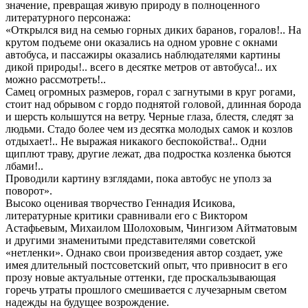
значение, превращая живую природу в полноценного
литературного персонажа:
«Открылся вид на семью горных диких баранов, горалов!.. На
крутом подъеме они оказались на одном уровне с окнами
автобуса, и пассажиры оказались наблюдателями картины
дикой природы!.. всего в десятке метров от автобуса!.. их
можно рассмотреть!..
Самец огромных размеров, горал с загнутыми в круг рогами,
стоит над обрывом с гордо поднятой головой, длинная борода
и шерсть колышутся на ветру. Черные глаза, блестя, следят за
людьми. Стадо более чем из десятка молодых самок и козлов
отдыхает!.. Не выражая никакого беспокойства!.. Одни
щиплют траву, другие лежат, два подростка козленка бьются
лбами!..
Проводили картину взглядами, пока автобус не уполз за
поворот».
Высоко оценивая творчество Геннадия Исикова,
литературные критики сравнивали его с Виктором
Астафьевым, Михаилом Шолоховым, Чингизом Айтматовым
и другими знаменитыми представителями советской
«нетленки». Однако свои произведения автор создает, уже
имея длительный постсоветский опыт, что привносит в его
прозу новые актуальные оттенки, где проскальзывающая
горечь утраты прошлого смешивается с лучезарным светом
надежды на будущее возрождение.