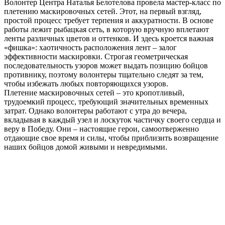
Волонтер Центра Наталья Белотелова провела мастер-класс по
плетению маскировочных сетей. Этот, на первый взгляд,
простой процесс требует терпения и аккуратности. В основе
работы лежит рыбацкая сеть, в которую вручную вплетают
ленты различных цветов и оттенков. И здесь кроется важная
«фишка»: хаотичность расположения лент – залог
эффективности маскировки. Строгая геометрическая
последовательность узоров может выдать позицию бойцов
противнику, поэтому волонтеры тщательно следят за тем,
чтобы избежать любых повторяющихся узоров.
Плетение маскировочных сетей – это кропотливый,
трудоемкий процесс, требующий значительных временных
затрат. Однако волонтеры работают с утра до вечера,
вкладывая в каждый узел и лоскуток частичку своего сердца и
веру в Победу. Они – настоящие герои, самоотверженно
отдающие свое время и силы, чтобы приблизить возвращение
наших бойцов домой живыми и невредимыми.