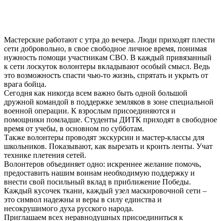
Мастерские работают с утра до вечера. Люди приходят плести
сети добровольно, в свое свободное личное время, понимая
нужность помощи участникам СВО. В каждый привязанный
к сети лоскуток волонтеры вкладывают особый смысл. Ведь
это возможность спасти чью-то жизнь, спрятать и укрыть от
врага бойца.
Сегодня как никогда всем важно быть одной большой
дружной командой в поддержке земляков в зоне специальной
военной операции. К взрослым присоединяются и
помощники помладше. Студенты ДИТК приходят в свободное
время от учебы, в основном по субботам.
Также волонтеры проводят экскурсии и мастер-классы для
школьников. Показывают, как вырезать и кроить ленты. Учат
технике плетения сетей.
Волонтеров объединяет одно: искреннее желание помочь,
предоставить нашим воинам необходимую поддержку и
внести свой посильный вклад в приближение Победы.
Каждый кусочек ткани, каждый узел маскировочной сети –
это символ надежны и веры в силу единства и
несокрушимого духа русского народа.
Приглашаем всех неравнодушных присоединиться к