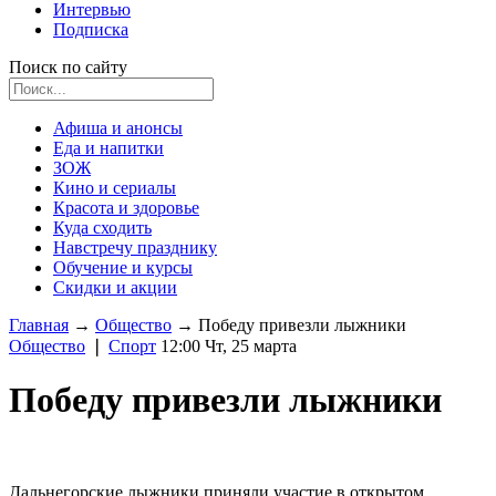
Интервью
Подписка
Поиск по сайту
Афиша и анонсы
Еда и напитки
ЗОЖ
Кино и сериалы
Красота и здоровье
Куда сходить
Навстречу празднику
Обучение и курсы
Скидки и акции
Главная
→
Общество
→
Победу привезли лыжники
Общество
❘
Спорт
12:00 Чт, 25 марта
Победу привезли лыжники
Дальнегорские лыжники приняли участие в открытом