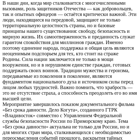
В наши дни, когда мир сталкивается с многочисленными
вызовами, роль защитников Отечества — как добровольцев,
так и опытных офицеров — остаётся критически важной. Эти
люди, находящиеся на передовой, защищают не только
территориальную целостность страны, но и базовые
принципы нашего существования: свободу, безопасность и
мирную жизнь. Их самоотверженность и преданность служат
гарантом спокойствия для миллионов граждан. Именно
поэтому единение народа, поддержка и общая цель являются
неоценимым подспорьем для тех, кто стоит на страже
Родины. Сила нации заключается не только в мощи
вооружения, но и в нерушимом единстве граждан, готовых
поддержать своих воинов. Традиции мужества и героизма,
передаваемые из поколения в поколение, являются
фундаментом национального духа и источником силы перед
лицом любых трудностей. Важно помнить, что храбрость —
это не отсутствие страха, а способность преодолеть его во имя
высшей цели.
Мероприятие завершилось показом документального фильма
«Без срока давности. Дело Когута», созданного ГТРК
«Владивосток» совместно с Управлением Федеральной
службы безопасности России по Приморскому краю. Тема
«Без срока давности» актуальна не только для России, но и
для многих стран мира, сталкивающихся с необходимостью
переосмысления событий прошлого, раскрытия тайных