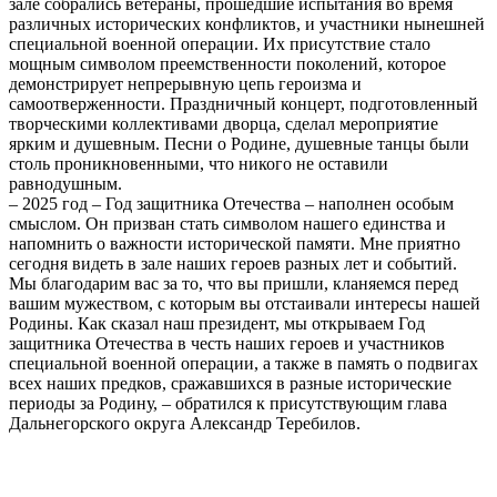
зале собрались ветераны, прошедшие испытания во время
различных исторических конфликтов, и участники нынешней
специальной военной операции. Их присутствие стало
мощным символом преемственности поколений, которое
демонстрирует непрерывную цепь героизма и
самоотверженности. Праздничный концерт, подготовленный
творческими коллективами дворца, сделал мероприятие
ярким и душевным. Песни о Родине, душевные танцы были
столь проникновенными, что никого не оставили
равнодушным.
– 2025 год – Год защитника Отечества – наполнен особым
смыслом. Он призван стать символом нашего единства и
напомнить о важности исторической памяти. Мне приятно
сегодня видеть в зале наших героев разных лет и событий.
Мы благодарим вас за то, что вы пришли, кланяемся перед
вашим мужеством, с которым вы отстаивали интересы нашей
Родины. Как сказал наш президент, мы открываем Год
защитника Отечества в честь наших героев и участников
специальной военной операции, а также в память о подвигах
всех наших предков, сражавшихся в разные исторические
периоды за Родину, – обратился к присутствующим глава
Дальнегорского округа Александр Теребилов.