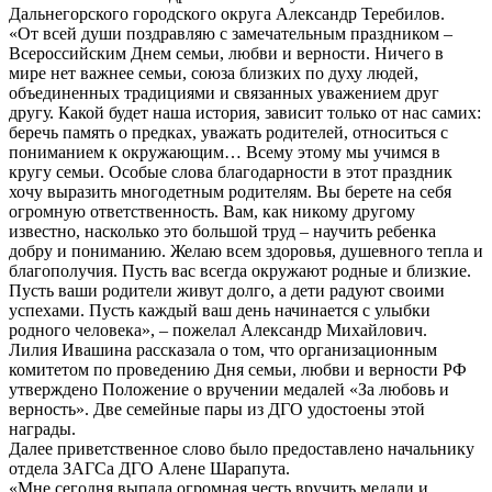
Дальнегорского городского округа Александр Теребилов.
«От всей души поздравляю с замечательным праздником –
Всероссийским Днем семьи, любви и верности. Ничего в
мире нет важнее семьи, союза близких по духу людей,
объединенных традициями и связанных уважением друг
другу. Какой будет наша история, зависит только от нас самих:
беречь память о предках, уважать родителей, относиться с
пониманием к окружающим… Всему этому мы учимся в
кругу семьи. Особые слова благодарности в этот праздник
хочу выразить многодетным родителям. Вы берете на себя
огромную ответственность. Вам, как никому другому
известно, насколько это большой труд – научить ребенка
добру и пониманию. Желаю всем здоровья, душевного тепла и
благополучия. Пусть вас всегда окружают родные и близкие.
Пусть ваши родители живут долго, а дети радуют своими
успехами. Пусть каждый ваш день начинается с улыбки
родного человека», – пожелал Александр Михайлович.
Лилия Ивашина рассказала о том, что организационным
комитетом по проведению Дня семьи, любви и верности РФ
утверждено Положение о вручении медалей «За любовь и
верность». Две семейные пары из ДГО удостоены этой
награды.
Далее приветственное слово было предоставлено начальнику
отдела ЗАГСа ДГО Алене Шарапута.
«Мне сегодня выпала огромная честь вручить медали и