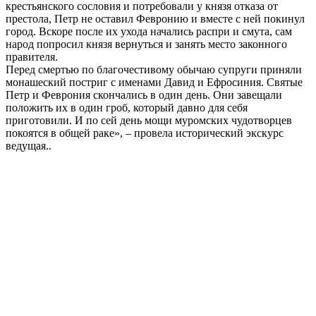
крестьянского сословия и потребовали у князя отказа от
престола, Петр не оставил Февронию и вместе с ней покинул
город. Вскоре после их ухода начались распри и смута, сам
народ попросил князя вернуться и занять место законного
правителя.
Перед смертью по благочестивому обычаю супруги приняли
монашеский постриг с именами Давид и Ефросиния. Святые
Петр и Феврония скончались в один день. Они завещали
положить их в один гроб, который давно для себя
приготовили. И по сей день мощи муромских чудотворцев
покоятся в общей раке», – провела исторический экскурс
ведущая..