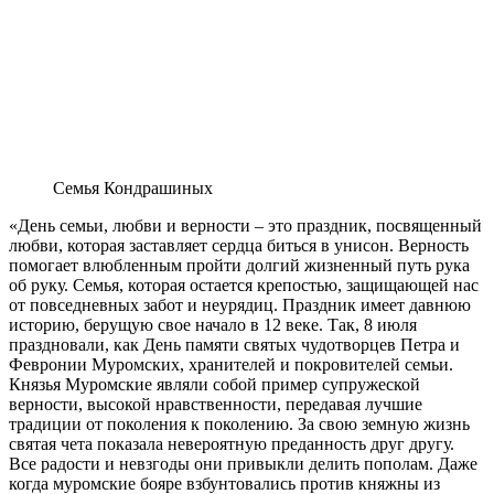
Семья Кондрашиных
«День семьи, любви и верности – это праздник, посвященный
любви, которая заставляет сердца биться в унисон. Верность
помогает влюбленным пройти долгий жизненный путь рука
об руку. Семья, которая остается крепостью, защищающей нас
от повседневных забот и неурядиц. Праздник имеет давнюю
историю, берущую свое начало в 12 веке. Так, 8 июля
праздновали, как День памяти святых чудотворцев Петра и
Февронии Муромских, хранителей и покровителей семьи.
Князья Муромские являли собой пример супружеской
верности, высокой нравственности, передавая лучшие
традиции от поколения к поколению. За свою земную жизнь
святая чета показала невероятную преданность друг другу.
Все радости и невзгоды они привыкли делить пополам. Даже
когда муромские бояре взбунтовались против княжны из