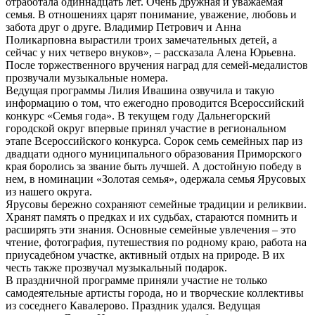
отработала одиннадцать лет. Очень дружная и уважаемая
семья. В отношениях царят понимание, уважение, любовь и
забота друг о друге. Владимир Петрович и Анна
Поликарповна вырастили троих замечательных детей, а
сейчас у них четверо внуков», – рассказала Алена Юрьевна.
После торжественного вручения наград для семей-медалистов
прозвучали музыкальные номера.
Ведущая программы Лилия Ивашина озвучила и такую
информацию о том, что ежегодно проводится Всероссийский
конкурс «Семья года». В текущем году Дальнегорский
городской округ впервые принял участие в региональном
этапе Всероссийского конкурса. Сорок семь семейных пар из
двадцати одного муниципального образования Приморского
края боролись за звание быть лучшей. А достойную победу в
нем, в номинации «Золотая семья», одержала семья Ярусовых
из нашего округа.
Ярусовы бережно сохраняют семейные традиции и реликвии.
Хранят память о предках и их судьбах, стараются помнить и
расширять эти знания. Основные семейные увлечения – это
чтение, фотография, путешествия по родному краю, работа на
приусадебном участке, активный отдых на природе. В их
честь также прозвучал музыкальный подарок.
В праздничной программе приняли участие не только
самодеятельные артисты города, но и творческие коллективы
из соседнего Кавалерово. Праздник удался. Ведущая