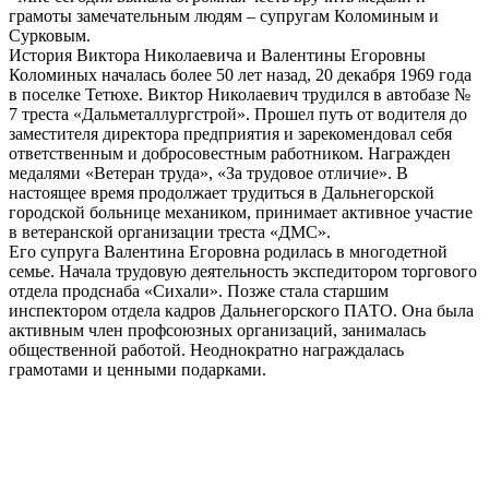
грамоты замечательным людям – супругам Коломиным и
Сурковым.
История Виктора Николаевича и Валентины Егоровны
Коломиных началась более 50 лет назад, 20 декабря 1969 года
в поселке Тетюхе. Виктор Николаевич трудился в автобазе №
7 треста «Дальметаллургстрой». Прошел путь от водителя до
заместителя директора предприятия и зарекомендовал себя
ответственным и добросовестным работником. Награжден
медалями «Ветеран труда», «За трудовое отличие». В
настоящее время продолжает трудиться в Дальнегорской
городской больнице механиком, принимает активное участие
в ветеранской организации треста «ДМС».
Его супруга Валентина Егоровна родилась в многодетной
семье. Начала трудовую деятельность экспедитором торгового
отдела продснаба «Сихали». Позже стала старшим
инспектором отдела кадров Дальнегорского ПАТО. Она была
активным член профсоюзных организаций, занималась
общественной работой. Неоднократно награждалась
грамотами и ценными подарками.