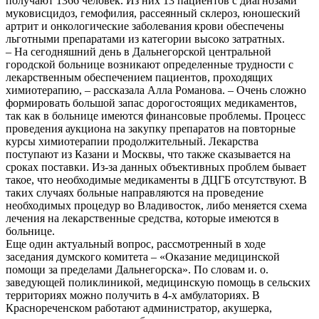
получают 1366 человек. Из них 13 пациентов с диагнозами
муковисцидоз, гемофилия, рассеянный склероз, юношеский
артрит и онкологические заболевания крови обеспечены
льготными препаратами из категории высоко затратных.
– На сегодняшний день в Дальнегорской центральной
городской больнице возникают определенные трудности с
лекарственным обеспечением пациентов, проходящих
химиотерапию, – рассказала Алла Романова. – Очень сложно
формировать большой запас дорогостоящих медикаментов,
так как в больнице имеются финансовые проблемы. Процесс
проведения аукциона на закупку препаратов на повторные
курсы химиотерапии продолжительный. Лекарства
поступают из Казани и Москвы, что также сказывается на
сроках поставки. Из-за данных объективных проблем бывает
такое, что необходимые медикаменты в ДЦГБ отсутствуют. В
таких случаях больные направляются на проведение
необходимых процедур во Владивосток, либо меняется схема
лечения на лекарственные средства, которые имеются в
больнице.
Еще один актуальный вопрос, рассмотренный в ходе
заседания думского комитета – «Оказание медицинской
помощи за пределами Дальнегорска». По словам и. о.
заведующей поликлиникой, медицинскую помощь в сельских
территориях можно получить в 4-х амбулаториях. В
Краснореченском работают администратор, акушерка,