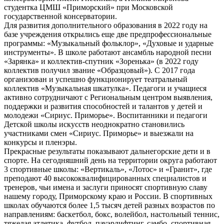
студентка ЦМШ «Приморский» при Московской
государственной консерватории.
Для развития дополнительного образования в 2022 году на
базе учреждения открылись еще две предпрофессиональные
программы: «Музыкальный фольклор», «Духовые и ударные
инструменты». В школе работают ансамбль народной песни
«Зарянка» и коллектив-спутник «Зоренька» (в 2022 году
коллектив получил звание «Образцовый»). С 2017 года
организован и успешно функционирует театральный
коллектив «Музыкальная шкатулка». Педагоги и учащиеся
активно сотрудничают с Региональным центром выявления,
поддержки и развития способностей и талантов у детей и
молодежи «Сириус. Приморье». Воспитанники и педагоги
Детской школы искусств неоднократно становились
участниками смен «Сириус. Приморье» и выезжали на
конкурсы и пленэры.
Прекрасные результаты показывают дальнегорские дети и в
спорте. На сегодняшний день на территории округа работают
3 спортивные школы: «Вертикаль», «Лотос» и «Гранит», где
преподают 40 высококвалифицированных специалистов и
тренеров, чьи имена и заслуги приносят спортивную славу
нашему городу, Приморскому краю и России. В спортивных
школах обучаются более 1,5 тысяч детей разных возрастов по
направлениям: баскетбол, бокс, волейбол, настольный теннис,
тяжелая атлетика, футбол, пауэрлифтинг, самбо, спортивная