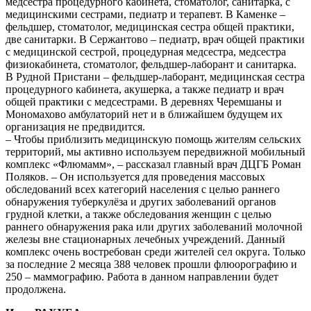
медсестра процедурного кабинета, стоматолог, санитарка, с
медицинскими сестрами, педиатр и терапевт. В Каменке –
фельдшер, стоматолог, медицинская сестра общей практики,
две санитарки. В Сержантово – педиатр, врач общей практики
с медицинской сестрой, процедурная медсестра, медсестра
физиокабинета, стоматолог, фельдшер-лаборант и санитарка.
В Рудной Пристани – фельдшер-лаборант, медицинская сестра
процедурного кабинета, акушерка, а также педиатр и врач
общей практики с медсестрами. В деревнях Черемшаны и
Мономахово амбулаторий нет и в ближайшем будущем их
организация не предвидится.
– Чтобы приблизить медицинскую помощь жителям сельских
территорий, мы активно используем передвижной мобильный
комплекс «Флюмамм», – рассказал главный врач ДЦГБ Роман
Поляков. – Он используется для проведения массовых
обследований всех категорий населения с целью раннего
обнаружения туберкулёза и других заболеваний органов
грудной клетки, а также обследования женщин с целью
раннего обнаружения рака или других заболеваний молочной
железы вне стационарных лечебных учреждений. Данный
комплекс очень востребован среди жителей сел округа. Только
за последние 2 месяца 388 человек прошли флюорографию и
250 – маммографию. Работа в данном направлении будет
продолжена.