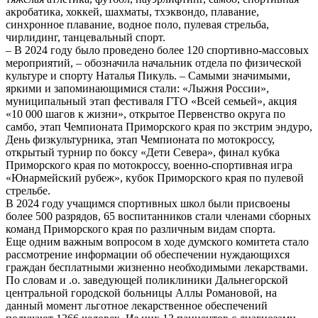
акробатика, хоккей, шахматы, тхэквондо, плавание,
синхронное плавание, водное поло, пулевая стрельба,
чирлидинг, танцевальный спорт.
– В 2024 году было проведено более 120 спортивно-массовых
мероприятий, – обозначила начальник отдела по физической
культуре и спорту Наталья Пикуль. – Самыми значимыми,
яркими и запоминающимися стали: «Лыжня России»,
муниципальный этап фестиваля ГТО «Всей семьей», акция
«10 000 шагов к жизни», открытое Первенство округа по
самбо, этап Чемпионата Приморского края по экстрим эндуро,
День физкультурника, этап Чемпионата по мотокроссу,
открытый турнир по боксу «Дети Севера», финал кубка
Приморского края по мотокроссу, военно-спортивная игра
«Юнармейский рубеж», кубок Приморского края по пулевой
стрельбе.
В 2024 году учащимся спортивных школ были присвоены
более 500 разрядов, 65 воспитанников стали членами сборных
команд Приморского края по различным видам спорта.
Еще одним важным вопросом в ходе думского комитета стало
рассмотрение информации об обеспечении нуждающихся
граждан бесплатными жизненно необходимыми лекарствами.
По словам и .о. заведующей поликлиники Дальнегорской
центральной городской больницы Аллы Романовой, на
данный момент льготное лекарственное обеспечений