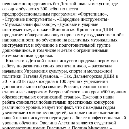
невозможно представить без Детской школы искусств, где
сегодня обучаются 300 ребят по шести
предпрофессиональным программам: «Фортепиано»,
«Струнные инструменты», «Народные инструменты»,
«Музыкальный фольклор», «Духовые и ударные
инструменты», а также «Живопись». Кроме этого ДШИ
предлагает общеразвивающую программу «художественной»
направленности по обучению на различных музыкальных
инструментах и обучению в подготовительной группе
дошкольников, в том числе и детям с ограниченными
возможностями здоровья.
– Коллектив Детской школы искусств проделал огромную
работу по развитию своих воспитанников, – рассказала
начальник Управления культуры, спорта и молодежной
политики Татьяна Лузанова. – Так, Дальнегорская ДШИ в
2017 и 2018 годах входила в 100 лучших учреждений
дополнительного образования России, неоднократно
становилась лауреатом Всероссийского конкурса «500 лучших
образовательных организаций страны». Ежегодно наши
ребята становятся победителями престижных конкурсов
различного уровня. Радует тот факт, что с каждым годом
увеличивается количество детей, которые после окончания
нашей школы искусств переходят на более профессиональный
уровень обучения. Эвелина Алехина является студенткой
консерватории имени Гнесиных, а Полина Миронова –