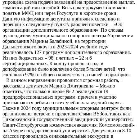
упрощена схема подачи заявлений на предоставление выплат,
компенсаций или пособий. Весь пакет документов можно
подать в МФЦ или через Госуслуги в короткие сроки.
Данную информацию депутаты приняли к сведению и
перешли к следующему пункту рабочей повестки – «Об
организации дополнительного образования». По словам
руководителя муниципального опорного центра Управления
образования Марины Балабиной, на территории
Дальнегорского округа в 2023-2024 учебном году
реализовалось 127 программ дополнительного образования.
Из них бюджетных – 98, платных – 22 и 6
сертифицированных. К концу прошлого года в
допобразование было вовлечено более 5 тысяч детей, что
составило 97% от общего количества на нашей территории.
– В данном направлении проводится огромная работа, –
рассказала депутатам Марина Дмитриевна. – Можно
отметить, что только в школе № 2 реализуются 19
предпрофессиональных программ, причем к участию
приглашаются ребята со всех учебных заведений округа.
Также в 2024 году муниципальным опорным центром были
организованы встречи с представителями ВУЗов, таких как
Тихоокеанский государственный медицинский университет,
Санкт-Петербургская космическая академия, Комсомольский-
на-Амуре государственный университет. Для учащихся 8-10
классов проводились ознакомительные экскурсии в