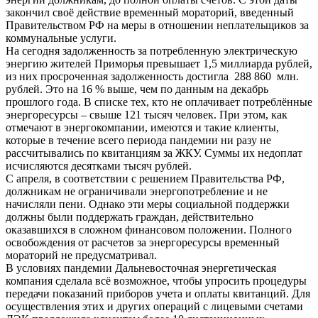
закончил своё действие временный мораторий, введенный
Правительством РФ на меры в отношении неплательщиков за
коммунальные услуги.
На сегодня задолженность за потребленную электрическую
энергию жителей Приморья превышает 1,5 миллиарда рублей,
из них просроченная задолженность достигла 288 860 млн.
рублей. Это на 16 % выше, чем по данным на декабрь
прошлого года. В списке тех, кто не оплачивает потреблённые
энергоресурсы – свыше 121 тысяч человек. При этом, как
отмечают в энергокомпании, имеются и такие клиенты,
которые в течение всего периода пандемии ни разу не
рассчитывались по квитанциям за ЖКУ. Суммы их недоплат
исчисляются десятками тысяч рублей.
С апреля, в соответствии с решением Правительства РФ,
должникам не ограничивали энергопотребление и не
начисляли пени. Однако эти меры социальной поддержки
должны были поддержать граждан, действительно
оказавшихся в сложном финансовом положении. Полного
освобождения от расчетов за энергоресурсы временный
мораторий не предусматривал.
В условиях пандемии Дальневосточная энергетическая
компания сделала всё возможное, чтобы упросить процедуры
передачи показаний приборов учета и оплаты квитанций. Для
осуществления этих и других операций с лицевыми счетами