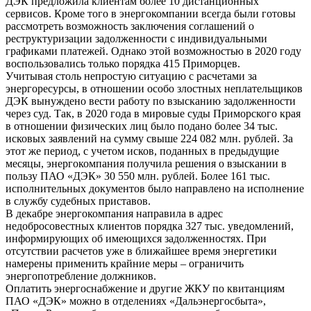
ДЭК предложила клиентам более 10 дистанционных
сервисов. Кроме того в энергокомпании всегда были готовы
рассмотреть возможность заключения соглашений о
реструктуризации задолженности с индивидуальными
графиками платежей. Однако этой возможностью в 2020 году
воспользовались только порядка 415 Приморцев.
Учитывая столь непростую ситуацию с расчетами за
энергоресурсы, в отношении особо злостных неплательщиков
ДЭК вынуждено вести работу по взысканию задолженности
через суд. Так, в 2020 года в мировые суды Приморского края
в отношении физических лиц было подано более 34 тыс.
исковых заявлений на сумму свыше 224 082 млн. рублей. За
этот же период, с учетом исков, поданных в предыдущие
месяцы, энергокомпания получила решения о взыскании в
пользу ПАО «ДЭК» 30 550 млн. рублей. Более 161 тыс.
исполнительных документов было направлено на исполнение
в службу судебных приставов.
В декабре энергокомпания направила в адрес
недобросовестных клиентов порядка 327 тыс. уведомлений,
информирующих об имеющихся задолженностях. При
отсутствии расчетов уже в ближайшее время энергетики
намерены применить крайние меры – ограничить
энергопотребление должников.
Оплатить энергоснабжение и другие ЖКУ по квитанциям
ПАО «ДЭК» можно в отделениях «Дальэнергосбыта»,