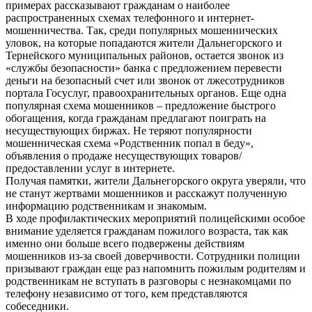
примерах рассказывают гражданам о наиболее
распространенных схемах телефонного и интернет-
мошенничества. Так, среди популярных мошеннических
уловок, на которые попадаются жители Дальнегорского и
Тернейского муниципальных районов, остается звонок из
«службы безопасности» банка с предложением перевести
деньги на безопасный счет или звонок от лжесотрудников
портала Госуслуг, правоохранительных органов. Еще одна
популярная схема мошенников – предложение быстрого
обогащения, когда гражданам предлагают поиграть на
несуществующих биржах. Не теряют популярности
мошенническая схема «Родственник попал в беду»,
объявления о продаже несуществующих товаров/
предоставлении услуг в интернете.
Получая памятки, жители Дальнегорского округа уверяли, что
не станут жертвами мошенников и расскажут полученную
информацию родственникам и знакомым.
В ходе профилактических мероприятий полицейскими особое
внимание уделяется гражданам пожилого возраста, так как
именно они больше всего подвержены действиям
мошенников из-за своей доверчивости. Сотрудники полиции
призывают граждан еще раз напомнить пожилым родителям и
родственникам не вступать в разговоры с незнакомцами по
телефону независимо от того, кем представляются
собеседники.