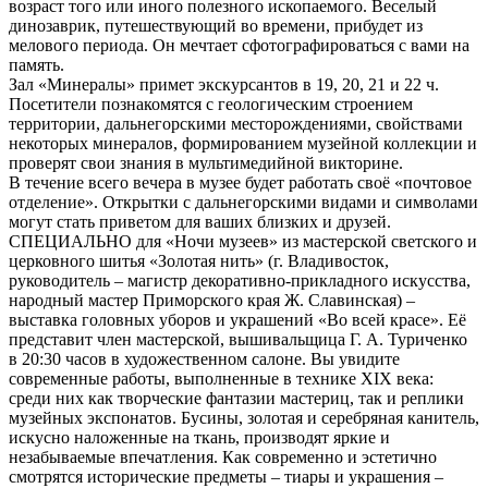
возраст того или иного полезного ископаемого. Веселый
динозаврик, путешествующий во времени, прибудет из
мелового периода. Он мечтает сфотографироваться с вами на
память.
Зал «Минералы» примет экскурсантов в 19, 20, 21 и 22 ч.
Посетители познакомятся с геологическим строением
территории, дальнегорскими месторождениями, свойствами
некоторых минералов, формированием музейной коллекции и
проверят свои знания в мультимедийной викторине.
В течение всего вечера в музее будет работать своё «почтовое
отделение». Открытки с дальнегорскими видами и символами
могут стать приветом для ваших близких и друзей.
СПЕЦИАЛЬНО для «Ночи музеев» из мастерской светского и
церковного шитья «Золотая нить» (г. Владивосток,
руководитель – магистр декоративно-прикладного искусства,
народный мастер Приморского края Ж. Славинская) –
выставка головных уборов и украшений «Во всей красе». Её
представит член мастерской, вышивальщица Г. А. Туриченко
в 20:30 часов в художественном салоне. Вы увидите
современные работы, выполненные в технике XIX века:
среди них как творческие фантазии мастериц, так и реплики
музейных экспонатов. Бусины, золотая и серебряная канитель,
искусно наложенные на ткань, производят яркие и
незабываемые впечатления. Как современно и эстетично
смотрятся исторические предметы – тиары и украшения –