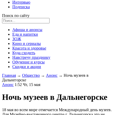
Интервью
Подписка
Поиск по сайту
Афиша и анонсы
Еда и напитки
ЗОЖ
Кино и сериалы
Красота и здоровье
Куда сходить
Навстречу празднику
Обучение и курсы
Скидки и акции
Главная
→
Общество
→
Анонс
→
Ночь музеев в
Дальнегорске
Анонс
1:52 Чт, 15 мая
Ночь музеев в Дальнегорске
18 мая во всем мире отмечается Международный день музеев.
Для Музейно-выставочного центра г. Дальнегорска это не