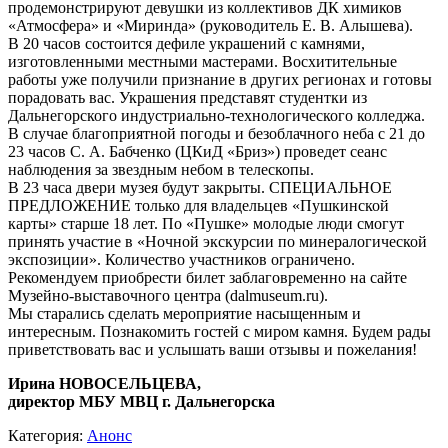
продемонстрируют девушки из коллективов ДК химиков
«Атмосфера» и «Миринда» (руководитель Е. В. Алышева).
В 20 часов состоится дефиле украшений с камнями,
изготовленными местными мастерами. Восхитительные
работы уже получили признание в других регионах и готовы
порадовать вас. Украшения представят студентки из
Дальнегорского индустриально-технологического колледжа.
В случае благоприятной погоды и безоблачного неба с 21 до
23 часов С. А. Бабченко (ЦКиД «Бриз») проведет сеанс
наблюдения за звездным небом в телескопы.
В 23 часа двери музея будут закрыты. СПЕЦИАЛЬНОЕ
ПРЕДЛОЖЕНИЕ только для владельцев «Пушкинской
карты» старше 18 лет. По «Пушке» молодые люди смогут
принять участие в «Ночной экскурсии по минералогической
экспозиции». Количество участников ограничено.
Рекомендуем приобрести билет заблаговременно на сайте
Музейно-выставочного центра (dalmuseum.ru).
Мы старались сделать мероприятие насыщенным и
интересным. Познакомить гостей с миром камня. Будем рады
приветствовать вас и услышать ваши отзывы и пожелания!
Ирина НОВОСЕЛЬЦЕВА,
директор МБУ МВЦ г. Дальнегорска
Категория:
Анонс