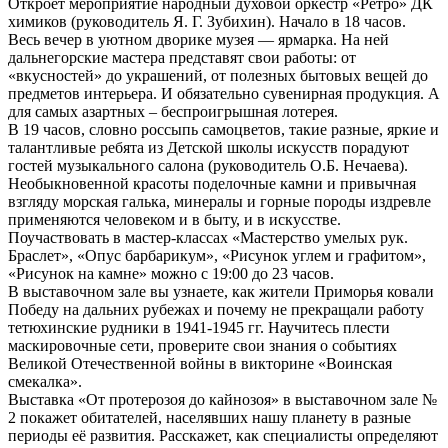
Откроет мероприятие народный духовой оркестр «Ретро» ДК
химиков (руководитель Я. Г. Зубихин). Начало в 18 часов.
Весь вечер в уютном дворике музея — ярмарка. На ней
дальнегорские мастера представят свои работы: от
«вкусностей» до украшений, от полезных бытовых вещей до
предметов интерьера. И обязательно сувенирная продукция. А
для самых азартных – беспроигрышная лотерея.
В 19 часов, словно россыпь самоцветов, такие разные, яркие и
талантливые ребята из Детской школы искусств порадуют
гостей музыкального салона (руководитель О.Б. Нечаева).
Необыкновенной красоты поделочные камни и привычная
взгляду морская галька, минералы и горные породы издревле
применяются человеком и в быту, и в искусстве.
Поучаствовать в мастер-классах «Мастерство умелых рук.
Браслет», «Опус барбарикум», «Рисунок углем и графитом»,
«Рисунок на камне» можно с 19:00 до 23 часов.
В выставочном зале вы узнаете, как жители Приморья ковали
Победу на дальних рубежах и почему не прекращали работу
тетюхинские рудники в 1941-1945 гг. Научитесь плести
маскировочные сети, проверите свои знания о событиях
Великой Отечественной войны в викторине «Воинская
смекалка».
Выставка «От протерозоя до кайнозоя» в выставочном зале №
2 покажет обитателей, населявших нашу планету в разные
периоды её развития. Расскажет, как специалисты определяют