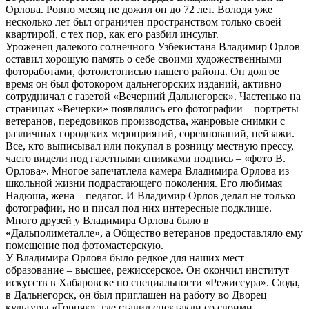
Орлова. Ровно месяц не дожил он до 72 лет. Володя уже
несколько лет был ограничен пространством только своей
квартирой, с тех пор, как его разбил инсульт.
Уроженец далекого солнечного Узбекистана Владимир Орлов
оставил хорошую память о себе своими художественными
фотоработами, фотолетописью нашего района. Он долгое
время он был фотокором дальнегорских изданий, активно
сотрудничал с газетой «Вечерний Дальнегорск». Частенько на
страницах «Вечерки» появлялись его фотографии – портреты
ветеранов, передовиков производства, жанровые снимки с
различных городских мероприятий, соревнований, пейзажи.
Все, кто выписывал или покупал в розницу местную прессу,
часто видели под газетными снимками подпись – «фото В.
Орлова». Многое запечатлела камера Владимира Орлова из
школьной жизни подрастающего поколения. Его любимая
Надюша, жена – педагог. И Владимир Орлов делал не только
фотографии, но и писал под них интересные подклише.
Много друзей у Владимира Орлова было в
«Дальполиметалле», а Общество ветеранов предоставляло ему
помещение под фотомастерскую.
У Владимира Орлова было редкое для наших мест
образование – высшее, режиссерское. Он окончил институт
искусств в Хабаровске по специальности «Режиссура». Сюда,
в Дальнегорск, он был приглашен на работу во Дворец
культуры «Горняк», где ставил спектакли со своими