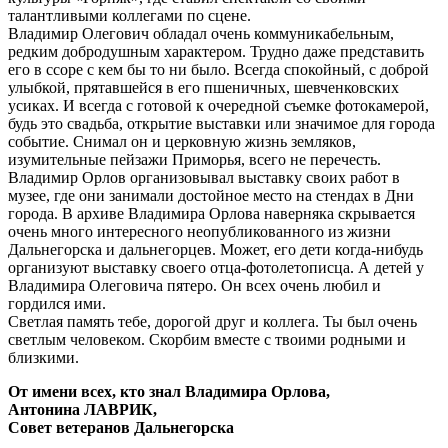
талантливыми коллегами по сцене.
Владимир Олегович обладал очень коммуникабельным,
редким добродушным характером. Трудно даже представить
его в ссоре с кем бы то ни было. Всегда спокойный, с доброй
улыбкой, прятавшейся в его пшеничных, шевченковских
усиках. И всегда с готовой к очередной съемке фотокамерой,
будь это свадьба, открытие выставки или значимое для города
событие. Снимал он и церковную жизнь земляков,
изумительные пейзажи Приморья, всего не перечесть.
Владимир Орлов организовывал выставку своих работ в
музее, где они занимали достойное место на стендах в Дни
города. В архиве Владимира Орлова наверняка скрывается
очень много интересного неопубликованного из жизни
Дальнегорска и дальнегорцев. Может, его дети когда-нибудь
организуют выставку своего отца-фотолетописца. А детей у
Владимира Олеговича пятеро. Он всех очень любил и
гордился ими.
Светлая память тебе, дорогой друг и коллега. Ты был очень
светлым человеком. Скорбим вместе с твоими родными и
близкими.
От имени всех, кто знал Владимира Орлова,
Антонина ЛАВРИК,
Совет ветеранов Дальнегорска