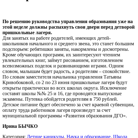
По решению руководства управления образования уже на
этой неделе должны распахнуть свои двери перед детворой
пришкольные лагеря.
Для занятых на работе родителей, имеющих детей-
школьников начального и среднего звена, это станет большим
подспорьем: ребятишки заняты, накормлены и досмотрены.
Кроме обучающих программ, их заинтересуют чтением
увлекательных книг, займут рисованием, изготовлением
всевозможных поделок и развивающими играми. Одним
словом, малышам будет радость, а родителям – спокойствие.
По словам заместителя начальника управления Татьяны
Кривобоковой, со 2 по 23 июня пришкольные лагеря будут
открыты практически во всех школах округа. Исключение
составят школы №№ 25 и 16, где проводятся выпускные
экзамены. Путевка обойдется родителям в 750 рублей.
Детское питание будет обеспечено за счет краевой субвенции,
оплату труда работников лагеря произведут за счет
муниципальной программы «Развития образования ДГО».
Ирина БЫЧКО
Категория:
Летние каникулы
,
Наука и образование
,
Школа