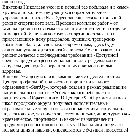
одного года.
Виктория Николаева уже не в первый раз побывала и в самом
крупном по количеству учащихся образовательном
учреждении – школе № 2. Здесь завершается капитальный
ремонт спортивного зала. Проведен комплекс работ – от
замены кровли и системы отопления до внутренней отделки
помещений. И не только самого спортивного зала, но и
прилегающих к нему раздевалок, душевых, тренерских
кабинетов. Зал стал светлым, современным, здесь будут
отличные условия для занятий спортом. Очень важно, что
ремонт делается с соблюдением требований «Доступной
среды»: предусмотрен специальный зал с раздевалкой и
санузлом для людей с ограниченными возможностями
здоровья.
В школе № 2 депутата ознакомили также с деятельностью
Центра профильной подготовки и дополнительного
образования «StartUp», который создан в рамках реализации
национального проекта «Успех каждого ребенка» по
нацпроекту «Образование». В Центре «StartUp» дети из всех
школ городского округа получают дополнительные
образовательные услуги по 5-ти направлениям: социально-
педагогическое, техническое, естественно-научное, туристско-
краеведческое, спортивное. В каждом из направлений
предусмотрено несколько программ. Школьники получают
новые знания и навыки, определяются с будущей профессией,