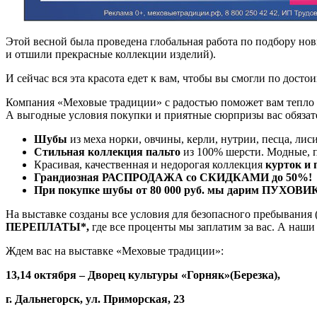
Этой весной была проведена глобальная работа по подбору но
и отшили прекрасные коллекции изделий).
И сейчас вся эта красота едет к вам, чтобы вы смогли по дост
Компания «Меховые традиции» с радостью поможет вам тепло о
А выгодные условия покупки и приятные сюрпризы вас обязат
Шубы
из меха норки, овчины, керли, нутрии, песца, лисиц
Стильная коллекция пальто
из 100% шерсти. Модные, п
Красивая, качественная и недорогая коллекция
курток и 
Грандиозная РАСПРОДАЖА
со
СКИДКАМИ до
50
%!
При покупке шубы от 80 000 руб. мы дарим ПУХОВИ
На выставке созданы все условия для безопасного пребывания 
ПЕРЕПЛАТЫ*,
где все проценты мы заплатим за вас. А наш
Ждем вас на выставке «Меховые традиции»:
13,14 октября – Дворец культуры «Горняк»(Березка),
г. Дальнегорск, ул. Приморская, 23