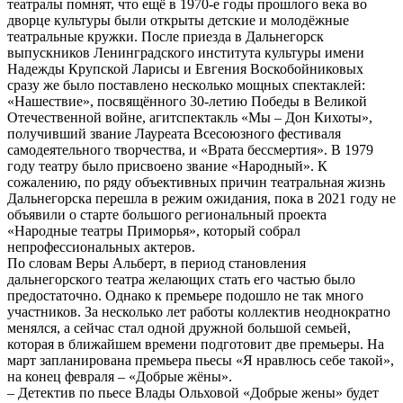
театралы помнят, что ещё в 1970-е годы прошлого века во
дворце культуры были открыты детские и молодёжные
театральные кружки. После приезда в Дальнегорск
выпускников Ленинградского института культуры имени
Надежды Крупской Ларисы и Евгения Воскобойниковых
сразу же было поставлено несколько мощных спектаклей:
«Нашествие», посвящённого 30-летию Победы в Великой
Отечественной войне, агитспектакль «Мы – Дон Кихоты»,
получивший звание Лауреата Всесоюзного фестиваля
самодеятельного творчества, и «Врата бессмертия». В 1979
году театру было присвоено звание «Народный». К
сожалению, по ряду объективных причин театральная жизнь
Дальнегорска перешла в режим ожидания, пока в 2021 году не
объявили о старте большого региональный проекта
«Народные театры Приморья», который собрал
непрофессиональных актеров.
По словам Веры Альберт, в период становления
дальнегорского театра желающих стать его частью было
предостаточно. Однако к премьере подошло не так много
участников. За несколько лет работы коллектив неоднократно
менялся, а сейчас стал одной дружной большой семьей,
которая в ближайшем времени подготовит две премьеры. На
март запланирована премьера пьесы «Я нравлюсь себе такой»,
на конец февраля – «Добрые жёны».
– Детектив по пьесе Влады Ольховой «Добрые жены» будет