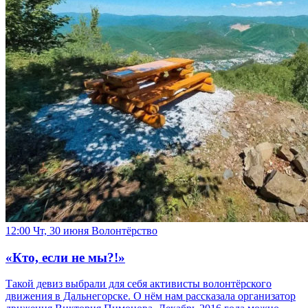
12:00 Чт, 30 июня
Волонтёрство
«Кто, если не мы?!»
Такой девиз выбрали для себя активисты волонтёрского
движения в Дальнегорске. О нём нам рассказала организатор