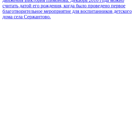
движения Виктория Пимонова. Декабрь 2016 года можно
считать датой его рождения, когда было проведено первое
благотворительное мероприятие для воспитанников детского
дома села Сержантово.