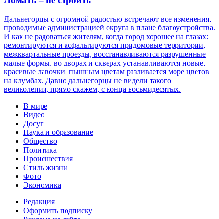
Ломать – не строить
Дальнегорцы с огромной радостью встречают все изменения,
проводимые администрацией округа в плане благоустройства.
И как не радоваться жителям, когда город хорошее на глазах:
ремонтируются и асфальтируются придомовые территории,
межквартальные проезды, восстанавливаются разрушенные
малые формы, во дворах и скверах устанавливаются новые,
красивые лавочки, пышным цветам разливается море цветов
на клумбах. Давно дальнегорцы не видели такого
великолепия, прямо скажем, с конца восьмидесятых.
В мире
Видео
Досуг
Наука и образование
Общество
Политика
Происшествия
Стиль жизни
Фото
Экономика
Редакция
Оформить подписку