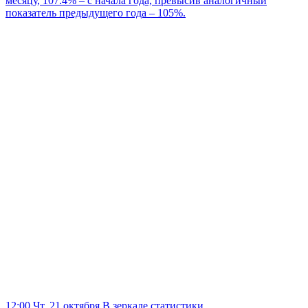
месяцу, 107.4% – с начала года, превысив аналогичный
показатель предыдущего года – 105%.
12:00 Чт, 21 октября
В зеркале статистики