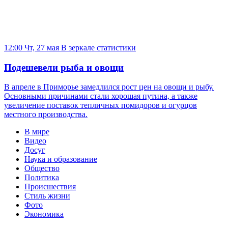
12:00 Чт, 27 мая
В зеркале статистики
Подешевели рыба и овощи
В апреле в Приморье замедлился рост цен на овощи и рыбу.
Основными причинами стали хорошая путина, а также
увеличение поставок тепличных помидоров и огурцов
местного производства.
В мире
Видео
Досуг
Наука и образование
Общество
Политика
Происшествия
Стиль жизни
Фото
Экономика