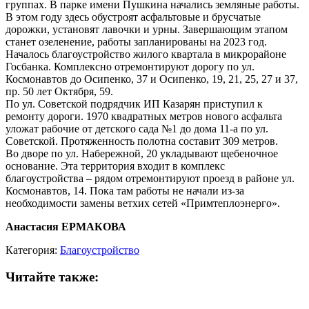
группах. В парке имени Пушкина начались земляные работы.
В этом году здесь обустроят асфальтовые и брусчатые
дорожки, установят лавочки и урны. Завершающим этапом
станет озеленение, работы запланированы на 2023 год.
Началось благоустройство жилого квартала в микрорайоне
Госбанка. Комплексно отремонтируют дорогу по ул.
Космонавтов до Осипенко, 37 и Осипенко, 19, 21, 25, 27 и 37,
пр. 50 лет Октября, 59.
По ул. Советской подрядчик ИП Казарян приступил к
ремонту дороги. 1970 квадратных метров нового асфальта
уложат рабочие от детского сада №1 до дома 11-а по ул.
Советской. Протяженность полотна составит 309 метров.
Во дворе по ул. Набережной, 20 укладывают щебеночное
основание. Эта территория входит в комплекс
благоустройства – рядом отремонтируют проезд в районе ул.
Космонавтов, 14. Пока там работы не начали из-за
необходимости замены ветхих сетей «Примтеплоэнерго».
Анастасия ЕРМАКОВА
Категория:
Благоустройство
Читайте также: