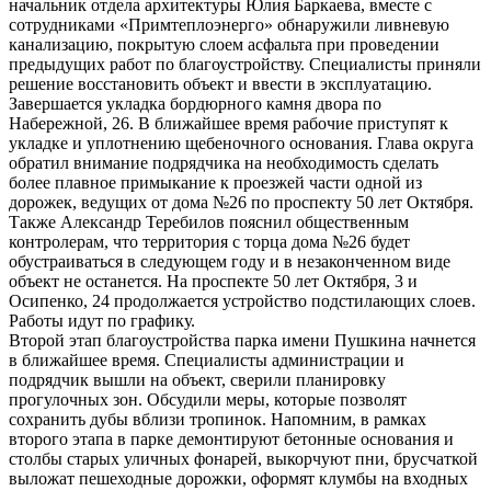
начальник отдела архитектуры Юлия Баркаева, вместе с
сотрудниками «Примтеплоэнерго» обнаружили ливневую
канализацию, покрытую слоем асфальта при проведении
предыдущих работ по благоустройству. Специалисты приняли
решение восстановить объект и ввести в эксплуатацию.
Завершается укладка бордюрного камня двора по
Набережной, 26. В ближайшее время рабочие приступят к
укладке и уплотнению щебеночного основания. Глава округа
обратил внимание подрядчика на необходимость сделать
более плавное примыкание к проезжей части одной из
дорожек, ведущих от дома №26 по проспекту 50 лет Октября.
Также Александр Теребилов пояснил общественным
контролерам, что территория с торца дома №26 будет
обустраиваться в следующем году и в незаконченном виде
объект не останется. На проспекте 50 лет Октября, 3 и
Осипенко, 24 продолжается устройство подстилающих слоев.
Работы идут по графику.
Второй этап благоустройства парка имени Пушкина начнется
в ближайшее время. Специалисты администрации и
подрядчик вышли на объект, сверили планировку
прогулочных зон. Обсудили меры, которые позволят
сохранить дубы вблизи тропинок. Напомним, в рамках
второго этапа в парке демонтируют бетонные основания и
столбы старых уличных фонарей, выкорчуют пни, брусчаткой
выложат пешеходные дорожки, оформят клумбы на входных