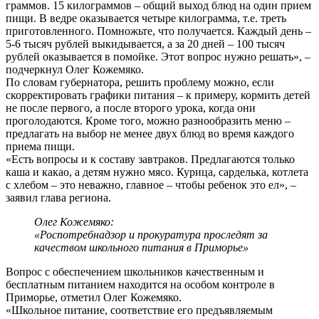
граммов. 15 килограммов – общий выход блюд на один прием
пищи. В ведре оказывается четыре килограмма, т.е. треть
приготовленного. Помножьте, что получается. Каждый день –
5-6 тысяч рублей выкидывается, а за 20 дней – 100 тысяч
рублей оказывается в помойке. Этот вопрос нужно решать», –
подчеркнул Олег Кожемяко.
По словам губернатора, решить проблему можно, если
скорректировать графики питания – к примеру, кормить детей
не после первого, а после второго урока, когда они
проголодаются. Кроме того, можно разнообразить меню –
предлагать на выбор не менее двух блюд во время каждого
приема пищи.
«Есть вопросы и к составу завтраков. Предлагаются только
каша и какао, а детям нужно мясо. Курица, сарделька, котлета
с хлебом – это неважно, главное – чтобы ребенок это ел», –
заявил глава региона.
Олег Кожемяко:
«Роспотребнадзор и прокуратура проследят за
качеством школьного питания в Приморье»
Вопрос с обеспечением школьников качественным и
бесплатным питанием находится на особом контроле в
Приморье, отметил Олег Кожемяко.
«Школьное питание, соответствие его предъявляемым