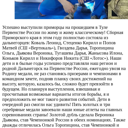
Успешно выступили приморцы на прошедшем в Туле
Первенстве России по жиму и жиму классическому! Сборная
Приморского края в этом году полностью состояла из
дальнегорцев: Коваль Леонид, Стеценко Кирилл и Попов
Матвей (СШ «Вертикаль»), Гвоздева Дарья, Торопицина
Ольга, Дьякова Вероника, Тугашева Дарья, Жанысова Илона,
Коньков Кирилл и Никифоров Никита (СШ «Лотос»). Наши
дети и в былые годы успешно представляли наш регион и
родной Дальнегорск на Первенстве России, ежегодно увозя на
Родину медали, не раз становясь призерами и чемпионами в
командном зачете, подняв планку своих достижений на
высоту, которую, казалось бы, сложно будет превзойти в
будущем. Но планируя выступления, взвешивая и
просчитывая возможные варианты итогов борьбы, я и
предположить не мог такого развития событий. Дети в
очередной раз смогли нас удивить! Пять золотых и три
серебряные медали завоевали наши юные атлеты на главных
соревнованиях страны! Золотой дубль сделала Вероника
Дьякова, став Чемпионкой России в обеих номинациях. Также
дважды отличилась Ольга Торопицина, став Чемпионкой и