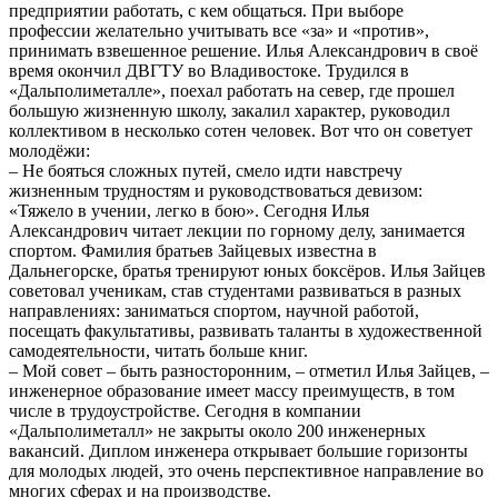
предприятии работать, с кем общаться. При выборе
профессии желательно учитывать все «за» и «против»,
принимать взвешенное решение. Илья Александрович в своё
время окончил ДВГТУ во Владивостоке. Трудился в
«Дальполиметалле», поехал работать на север, где прошел
большую жизненную школу, закалил характер, руководил
коллективом в несколько сотен человек. Вот что он советует
молодёжи:
– Не бояться сложных путей, смело идти навстречу
жизненным трудностям и руководствоваться девизом:
«Тяжело в учении, легко в бою». Сегодня Илья
Александрович читает лекции по горному делу, занимается
спортом. Фамилия братьев Зайцевых известна в
Дальнегорске, братья тренируют юных боксёров. Илья Зайцев
советовал ученикам, став студентами развиваться в разных
направлениях: заниматься спортом, научной работой,
посещать факультативы, развивать таланты в художественной
самодеятельности, читать больше книг.
– Мой совет – быть разносторонним, – отметил Илья Зайцев, –
инженерное образование имеет массу преимуществ, в том
числе в трудоустройстве. Сегодня в компании
«Дальполиметалл» не закрыты около 200 инженерных
вакансий. Диплом инженера открывает большие горизонты
для молодых людей, это очень перспективное направление во
многих сферах и на производстве.