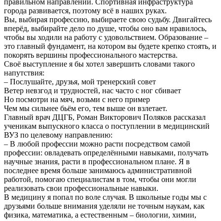
правильном направлении. Спортивная инфраструктура
города развивается, поэтому всё в наших руках.
Вы, выбирая профессию, выбираете свою судьбу. Двигайтесь
вперёд, выбирайте дело по душе, чтобы оно вам нравилось,
чтобы вы ходили на работу с удовольствием. Образование –
это главный фундамент, на котором вы будете крепко стоять, и
покорять вершины профессионального мастерства.
Своё выступление я бы хотел завершить словами такого
напутствия:
– Послушайте, друзья, мой тренерский совет
Ветер невзгод и трудностей, нас часто с ног сбивает
Но посмотри на мяч, возьми с него пример
Чем мы сильнее бьём его, тем выше он взлетает.
Главный врач ДЦГБ, Роман Викторович Поляков рассказал
ученикам выпускного класса о поступлении в медицинский
ВУЗ по целевому направлению:
– В любой профессии можно расти посредством самой
профессии: овладевать определёнными навыками, получать
научные знания, расти в профессиональном плане. Я в
последнее время больше занимаюсь административной
работой, помогаю специалистам в том, чтобы они могли
реализовать свои профессиональные навыки.
В медицину я попал по воле случая. В школьные годы мы с
друзьями больше внимания уделяли не точным наукам, как
физика, математика, а естественным – биологии, химии,