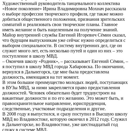
Художественный руководитель танцевального коллектива
«Новое поколение» Ирина Владимировна Мохнач рассказала
о выборе профессии творческого профиля, где также можно
добиться общественного положения, признания зрительских
симпатий и реализовать свои творческие планы. Главное
иметь желание и быть нацеленным на получение знаний.
Майор внутренней службы Евгений Игоревич Сёмин сказал,
что будущим выпускникам уже сейчас нужно определиться с
выбором специальности. В систему внутренних дел, где он
служит много лет, есть несколько путей и один из них – это
поступление в школу МВД.
– Окончив школу «Родник», – рассказывает Евгений Сёмин, –
я поступил в школу МВД города Хабаровска. По окончании,
вернулся в Дальнегорск, где мне была предоставлена
должность, имеющаяся на тот момент.
В этом большое преимущество молодых людей, поступающих
в ВУЗы МВД, за ними закрепляется право предоставления
должностей. Человек обязательно будет трудоустроен на
вакантные должности и по его желанию. Это может быть, и
правоохранительное направление, юриспруденция,
следственные, участковые подразделения и другие.
В 2008 году я выпустился, и сразу поступил в Высшую школу
МВД во Владивостоке, которую окончил в 2012 году. Служил
в Дальнегорске, во Владивостоке, уже шестнадцатый год
служу в системе МВД.