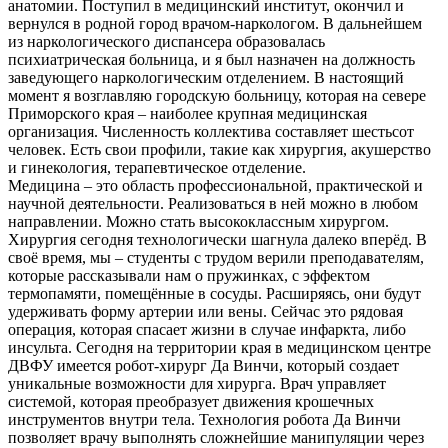
анатомии. Поступил в медицинский институт, окончил и
вернулся в родной город врачом-наркологом. В дальнейшем
из наркологического диспансера образовалась
психиатрическая больница, и я был назначен на должность
заведующего наркологическим отделением. В настоящий
момент я возглавляю городскую больницу, которая на севере
Приморского края – наиболее крупная медицинская
организация. Численность коллектива составляет шестьсот
человек. Есть свои профили, такие как хирургия, акушерство
и гинекология, терапевтическое отделение.
Медицина – это область профессиональной, практической и
научной деятельности. Реализоваться в ней можно в любом
направлении. Можно стать высококлассным хирургом.
Хирургия сегодня технологически шагнула далеко вперёд. В
своё время, мы – студенты с трудом верили преподавателям,
которые рассказывали нам о пружинках, с эффектом
термопамяти, помещённые в сосуды. Расширяясь, они будут
удерживать форму артерии или вены. Сейчас это рядовая
операция, которая спасает жизни в случае инфаркта, либо
инсульта. Сегодня на территории края в медицинском центре
ДВФУ имеется робот-хирург Да Винчи, который создает
уникальные возможности для хирурга. Врач управляет
системой, которая преобразует движения крошечных
инструментов внутри тела. Технология робота Да Винчи
позволяет врачу выполнять сложнейшие манипуляции через