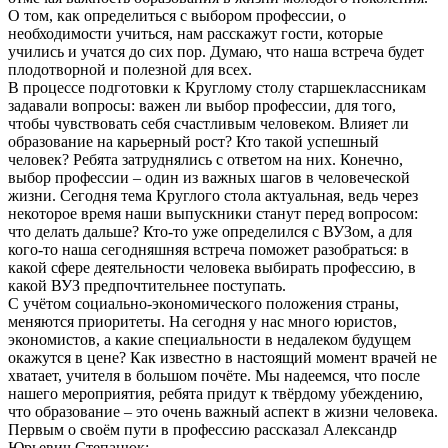
О том, как определиться с выбором профессии, о
необходимости учиться, нам расскажут гости, которые
учились и учатся до сих пор. Думаю, что наша встреча будет
плодотворной и полезной для всех.
В процессе подготовки к Круглому столу старшеклассникам
задавали вопросы: важен ли выбор профессии, для того,
чтобы чувствовать себя счастливым человеком. Влияет ли
образование на карьерный рост? Кто такой успешный
человек? Ребята затруднялись с ответом на них. Конечно,
выбор профессии – один из важных шагов в человеческой
жизни. Сегодня тема Круглого стола актуальная, ведь через
некоторое время наши выпускники станут перед вопросом:
что делать дальше? Кто-то уже определился с ВУЗом, а для
кого-то наша сегодняшняя встреча поможет разобраться: в
какой сфере деятельности человека выбирать профессию, в
какой ВУЗ предпочтительнее поступать.
С учётом социально-экономического положения страны,
меняются приоритеты. На сегодня у нас много юристов,
экономистов, а какие специальности в недалеком будущем
окажутся в цене? Как известно в настоящий момент врачей не
хватает, учителя в большом почёте. Мы надеемся, что после
нашего мероприятия, ребята придут к твёрдому убеждению,
что образование – это очень важный аспект в жизни человека.
Первым о своём пути в профессию рассказал Александр
Юрьевич Степанюк: