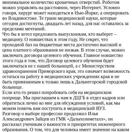
минимальное количество крошечных отверстий. Роботом
можно управлять на расстоянии, через Интернет. Условно
говоря, хирург может находиться в Нью-Йорке, а оперировать
во Владивостоке. Те грани медицинской науки, которые
сегодня достигнуты, двадцать лет назад, для нас оставались за
пределами мечтаний.
Что бы я хотел предложить выпускникам, кто выберет –
медицину. О новшествах в этом году. Не секрет, что
проходной бал на бюджетные места достаточно высокий и
цена платного образования не низкая. В этом случае, можно
заключать договора целевого обучения. Главное новшество
этого года в том, что Договор целевого обучения будет
заключаться не с нашей больницей, а с Министерством
здравоохранения Приморского края, это означает возможность
остаться на работу в медицинских учреждениях края и не
быть привязанным к только лишь к Дальнегорской городской
больнице.
Если кто-то решил попробовать себя на медицинском
поприще. Мы приглашаем к нам в ДЦГБ в отдел кадров или
обратиться лично ко мне для обсуждения условий, как мы
можем помочь вам поступить в медицинский ВУЗ.
Разговор о выборе профессии продолжил Илья
Александрович Зайцев из ГМК «Дальполиметалл», он
рассказал ученикам о важности и приоритетах инженерного
образования. О том, что для человека имеет значение на каком