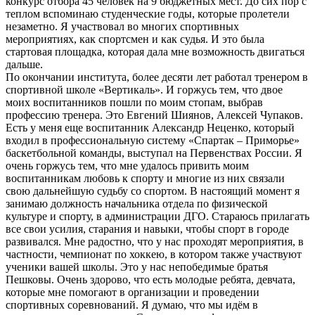
конкурс отбора 45 человек на 9 бюджетных мест. До сих пор с
теплом вспоминаю студенческие годы, которые пролетели
незаметно. Я участвовал во многих спортивных
мероприятиях, как спортсмен и как судья. И это была
стартовая площадка, которая дала мне возможность двигаться
дальше.
По окончании института, более десяти лет работал тренером в
спортивной школе «Вертикаль». И горжусь тем, что двое
моих воспитанников пошли по моим стопам, выбрав
профессию тренера. Это Евгений Шиянов, Алексей Чупаков.
Есть у меня еще воспитанник Александр Неценко, который
входил в профессиональную систему «Спартак – Приморье»
баскетбольной команды, выступал на Первенствах России. Я
очень горжусь тем, что мне удалось привить моим
воспитанникам любовь к спорту и многие из них связали
свою дальнейшую судьбу со спортом. В настоящий момент я
занимаю должность начальника отдела по физической
культуре и спорту, в администрации ДГО. Стараюсь прилагать
все свои усилия, старания и навыки, чтобы спорт в городе
развивался. Мне радостно, что у нас проходят мероприятия, в
частности, чемпионат по хоккею, в котором также участвуют
ученики вашей школы. Это у нас непобедимые братья
Пешковы. Очень здорово, что есть молодые ребята, девчата,
которые мне помогают в организации и проведении
спортивных соревнований. Я думаю, что мы идём в