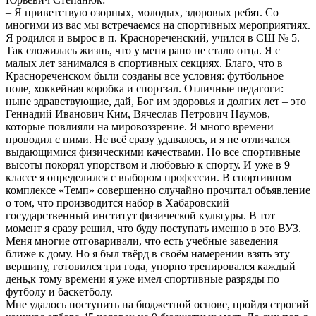
– Я приветствую озорных, молодых, здоровых ребят. Со
многими из вас мы встречаемся на спортивных мероприятиях.
Я родился и вырос в п. Краснореченский, учился в СШ № 5.
Так сложилась жизнь, что у меня рано не стало отца. Я с
малых лет занимался в спортивных секциях. Благо, что в
Краснореченском были созданы все условия: футбольное
поле, хоккейная коробка и спортзал. Отличные педагоги:
ныне здравствующие, дай, Бог им здоровья и долгих лет – это
Геннадий Иванович Ким, Вячеслав Петрович Наумов,
которые повлияли на мировоззрение. Я много времени
проводил с ними. Не всё сразу удавалось, и я не отличался
выдающимися физическими качествами. Но все спортивные
высоты покорял упорством и любовью к спорту. И уже в 9
классе я определился с выбором профессии. В спортивном
комплексе «Темп» совершенно случайно прочитал объявление
о том, что производится набор в Хабаровский
государственный институт физической культуры. В тот
момент я сразу решил, что буду поступать именно в это ВУЗ.
Меня многие отговаривали, что есть учебные заведения
ближе к дому. Но я был твёрд в своём намерении взять эту
вершину, готовился три года, упорно тренировался каждый
день,к тому времени я уже имел спортивные разряды по
футболу и баскетболу.
Мне удалось поступить на бюджетной основе, пройдя строгий