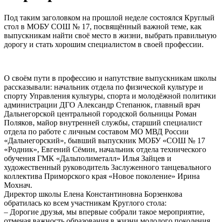
Под таким заголовком на прошлой неделе состоялся Круглый
стол в МОБУ СОШ № 17, посвящённый важной теме, как
выпускникам найти своё место в жизни, выбрать правильную
дорогу и стать хорошим специалистом в своей профессии.
О своём пути в профессию и напутствие выпускникам школы
рассказывали: начальник отдела по физической культуре и
спорту Управления культуры, спорта и молодёжной политики
администрации ДГО Александр Степанюк, главный врач
Дальнегорской центральной городской больницы Роман
Поляков, майор внутренней службы, старший специалист
отдела по работе с личным составом МО МВД России
«Дальнегорский», бывший выпускник МОБУ «СОШ № 17
«Родник», Евгений Сёмин, начальник отдела технического
обучения ГМК «Дальполиметалл» Илья Зайцев и
художественный руководитель Заслуженного танцевального
коллектива Приморского края «Новое поколение» Ирина
Мохнач.
Директор школы Елена Константиновна Борзенкова
обратилась ко всем участникам Круглого стола:
– Дорогие друзья, мы впервые собрали такое мероприятие,
отмечая важность образования в жизни молодого поколения.